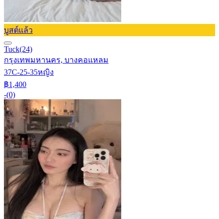
บูสต์แล้ว
Tuck
(24)
กรุงเทพมหานคร, บางคอแหลม
37C-25-35
หญิง
฿1,400
-
(0)