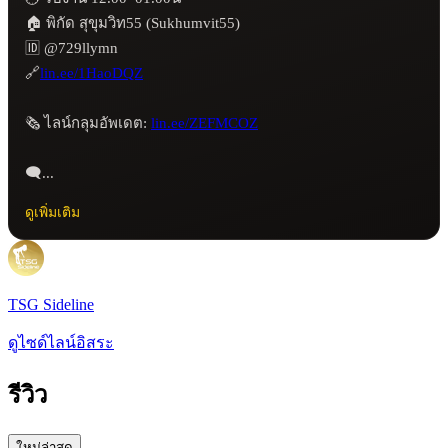
🏠 พิกัด สุขุมวิท55 (Sukhumvit55) 

🆔 @729llymn

🔗
lin.ee/1HaoDQZ
🗞️ ไลน์กลุมอัพเดต: 
lin.ee/ZEFMCOZ
🗨️...
ดูเพิ่มเติม
TSG Sideline
ดูไซด์ไลน์อิสระ
รีวิว
ใหม่ล่าสุด