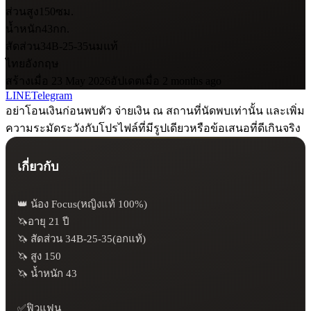
ส่วนสูง
150
ซม.
น้ำหนัก
43
กก.
สัดส่วน
34B-25-35
นมแท้
ไทย
อังกฤษ
สร้างเมื่อ 23 May 2026
อัปเดตเมื่อ 2 months ago
LINE
Telegram
อย่าโอนเงินก่อนพบตัว จ่ายเงิน ณ สถานที่นัดพบเท่านั้น และเพิ่ม
ความระมัดระวังกับโปรไฟล์ที่มีรูปเดียวหรือข้อเสนอที่ดีเกินจริง
เกี่ยวกับ
👑 น้อง Focus(หญิงแท้ 100%)

🦄อายุ 21 ปี

🦄 สัดส่วน 34B-25-35(อกแท้)

🦄 สูง 150

🦄 น้ำหนัก 43

✅ฟิวแฟน
