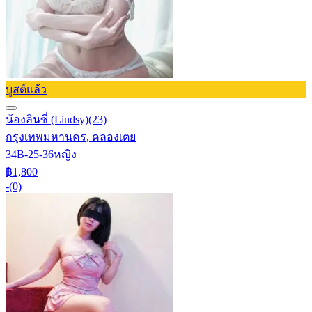
บูสต์แล้ว
น้องลินซี่ (Lindsy)
(23)
กรุงเทพมหานคร, คลองเตย
34B-25-36
หญิง
฿1,800
-
(0)