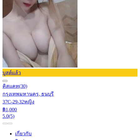
บูสต์แล้ว
คิสแคท
(30)
กรุงเทพมหานคร, ธนบุรี
37C-29-32
หญิง
฿1,000
5.0
(5)
เกี่ยวกับ