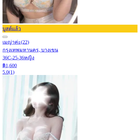
บูสต์แล้ว
เมญ่าค่ะ
(22)
กรุงเทพมหานคร, บางเขน
36C-25-36
หญิง
฿1,600
5.0
(1)