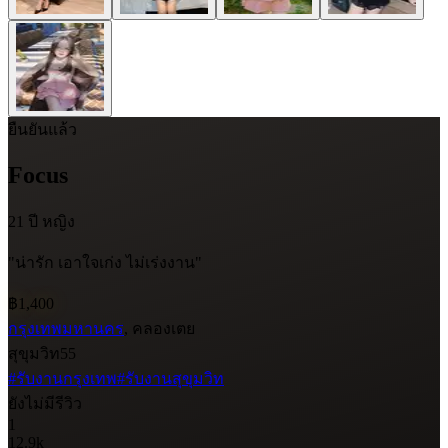
ยืนยันแล้ว
Focus
21 ปี
หญิง
"น่ารัก เอาใจเก่ง ไม่เร่งงาน"
฿1,400
กรุงเทพมหานคร
, คลองเตย
สุขุมวิท55
#รับงานกรุงเทพ
#รับงานสุขุมวิท
ยังไม่มีรีวิว
1
12.9k