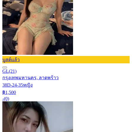
บูสต์แล้ว
GL
(21)
กรุงเทพมหานคร, ลาดพร้าว
38D-24-35
หญิง
฿1,500
-
(0)