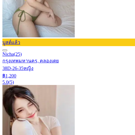
บูสต์แล้ว
Nicha
(25)
กรุงเทพมหานคร, คลองเตย
38D-26-35
หญิง
฿1,200
5.0
(5)