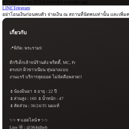
สร้างเมื่อ 8 Apr 2026
อัปเดตเมื่อ 4 months ago
LINE
Telegram
อย่าโอนเงินก่อนพบตัว จ่ายเงิน ณ สถานที่นัดพบเท่านั้น และเพิ่มค
เกี่ยวกับ
📍พิกัด: พระราม9

ดีกรีเด็กเล้าจน์ร้านดัง พริตตี้, MC, Pr

ตรงปก ผิวขาวเนียน หุ่นนางแบบ

งานแรร์ บริการสุดยอด ไม่จัดคือพลาด!!

🌷น้องมินอา 🌷อายุ : 22 ปี 

🌷ส่วนสูง : 160 🌷น้ำหนัก : 47

🌷สัดส่วน : 36/24/35 นมแท้

✨✨🔽แอดไลน์🔽✨✨

Line 🆔 : @364idheb
