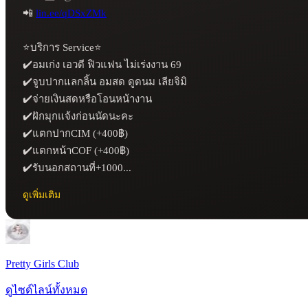
📲 
lin.ee/qDSxZMk
⭐️บริการ Service⭐️

✔️อมเก่ง เอวดี ฟิวแฟน ไม่เร่งงาน 69

✔️จูบปากแลกลิ้น อมสด ดูดนม เลียจิมิ 

✔️จ่ายเงินสดหรือโอนหน้างาน

✔️ฝักมุกแจ้งก่อนนัดนะคะ

✔️แตกปากCIM (+400฿)

✔️แตกหน้าCOF (+400฿)

✔️รับนอกสถานที่+1000...
ดูเพิ่มเติม
Pretty Girls Club
ดูไซด์ไลน์ทั้งหมด