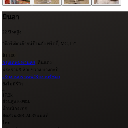
มินอา
22 ปี
หญิง
"ดีกรีเด็กเล้าจน์ร้านดัง พริตตี้, MC, Pr"
฿1,100
กรุงเทพมหานคร
, ดินแดง
พระราม9 ห้วยขวาง บางกะปิ
#รับงานกรุงเทพ
#รับงานรัชดา
ยังไม่มีรีวิว
4
17.2k
ส่วนสูง
160
ซม.
น้ำหนัก
47
กก.
สัดส่วน
36B-24-35
นมแท้
ไทย