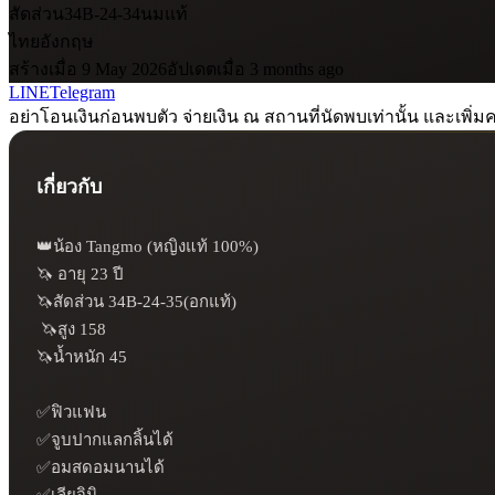
สัดส่วน
34B-24-34
นมแท้
ไทย
อังกฤษ
สร้างเมื่อ 9 May 2026
อัปเดตเมื่อ 3 months ago
LINE
Telegram
อย่าโอนเงินก่อนพบตัว จ่ายเงิน ณ สถานที่นัดพบเท่านั้น และเพิ่มค
เกี่ยวกับ
👑น้อง Tangmo (หญิงแท้ 100%)

🦄 อายุ 23 ปี

🦄สัดส่วน 34B-24-35(อกแท้)

 🦄สูง 158

🦄น้ำหนัก 45

✅ฟิวแฟน

✅จูบปากแลกลิ้นได้

✅อมสดอมนานได้

✅เลียจิมิ
