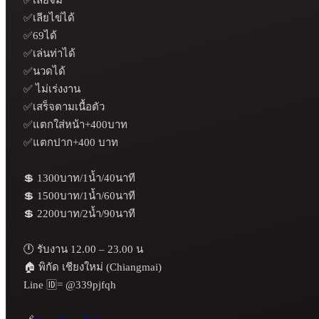
✅เลียไข่ได้

✅69ได้

✅เล่นท่าได้

✅นวดได้

✅ ไม่เร่งงาน

✅เสร็จตามเนื้อตัว

✅แตกใส่หน้า+400บาท

✅แตกปาก+400 บาท 

💲 1300บาท/1น้ำ/40นาที

💲 1500บาท/1น้ำ/60นาที

💲 2200บาท/2น้ำ/90นาที

🕛 รับงาน 12.00 – 23.00 น

🏠 พิกัด เชียงใหม่ (Chiangmai) 

Line 🆔= @339pjfqh
