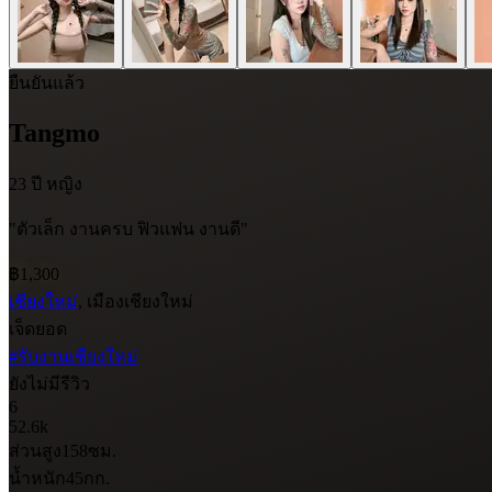
ยืนยันแล้ว
Tangmo
23 ปี
หญิง
"ตัวเล็ก งานครบ ฟิวแฟน งานดี"
฿1,300
เชียงใหม่
, เมืองเชียงใหม่
เจ็ดยอด
#รับงานเชียงใหม่
ยังไม่มีรีวิว
6
52.6k
ส่วนสูง
158
ซม.
น้ำหนัก
45
กก.