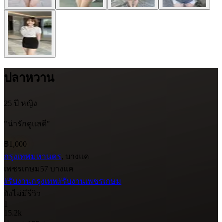
ปลาหวาน
25 ปี
หญิง
"น่ารักดูแลดี"
฿1,000
กรุงเทพมหานคร
, บางแค
เพชรเกษม57 บางแค
#รับงานกรุงเทพ
#รับงานเพชรเกษม
ยังไม่มีรีวิว
1
15.2k