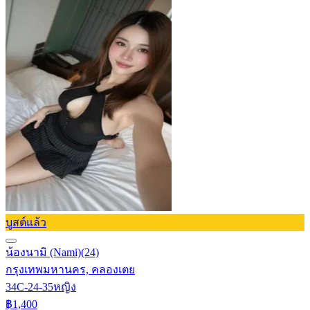
บูสต์แล้ว
น้องนามิ (Nami)
(24)
กรุงเทพมหานคร, คลองเตย
34C-24-35
หญิง
฿1,400