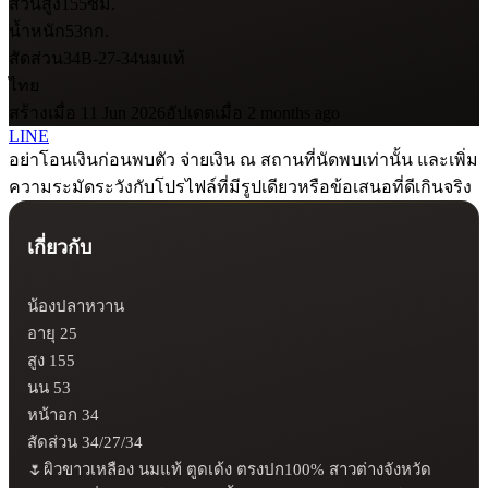
ส่วนสูง
155
ซม.
น้ำหนัก
53
กก.
สัดส่วน
34B-27-34
นมแท้
ไทย
สร้างเมื่อ 11 Jun 2026
อัปเดตเมื่อ 2 months ago
LINE
อย่าโอนเงินก่อนพบตัว จ่ายเงิน ณ สถานที่นัดพบเท่านั้น และเพิ่ม
ความระมัดระวังกับโปรไฟล์ที่มีรูปเดียวหรือข้อเสนอที่ดีเกินจริง
เกี่ยวกับ
น้องปลาหวาน

อายุ 25

สูง 155

นน 53

หน้าอก 34

สัดส่วน 34/27/34

🌷ผิวขาวเหลือง นมแท้ ตูดเด้ง ตรงปก100% สาวต่างจังหวัด 