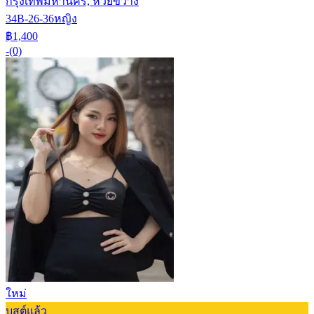
กรุงเทพมหานคร, ห้วยขวาง
34B-26-36
หญิง
฿1,400
-
(0)
ใหม่
บูสต์แล้ว