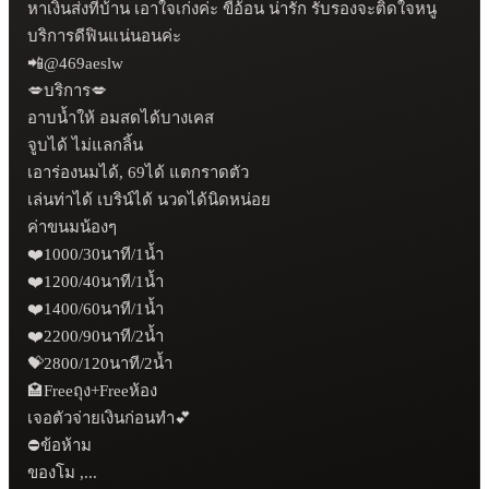
หาเงินส่งที่บ้าน เอาใจเก่งค่ะ ขี้อ้อน น่ารัก รับรองจะติดใจหนู 
บริการดีฟินแน่นอนค่ะ

📲@469aeslw

💋บริการ💋

อาบน้ำให้ อมสดได้บางเคส

จูบได้ ไม่แลกลิ้น

เอาร่องนมได้, 69ได้ แตกราดตัว

เล่นท่าได้ เบริน์ได้ นวดได้นิดหน่อย

ค่าขนมน้องๆ 

❤️1000/30นาที/1น้ำ

❤️1200/40นาที/1น้ำ

❤️1400/60นาที/1น้ำ

❤️2200/90นาที/2น้ำ

💝2800/120นาที/2น้ำ 

🏩Freeถุง+Freeห้อง

เจอตัวจ่ายเงินก่อนทำ💕

⛔ข้อห้าม

ของโม ,...