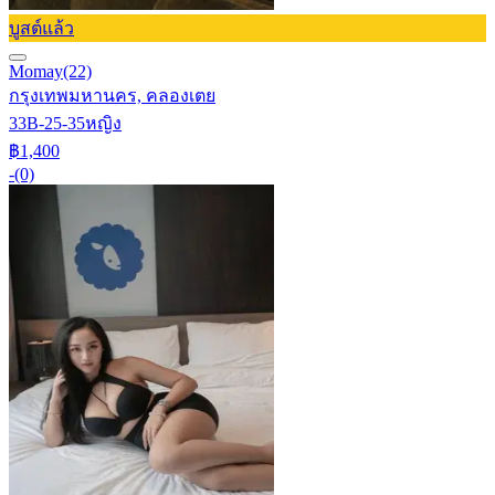
บูสต์แล้ว
Momay
(22)
กรุงเทพมหานคร, คลองเตย
33B-25-35
หญิง
฿1,400
-
(0)