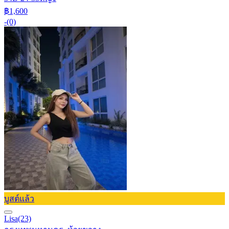
฿1,600
-
(0)
บูสต์แล้ว
Lisa
(23)