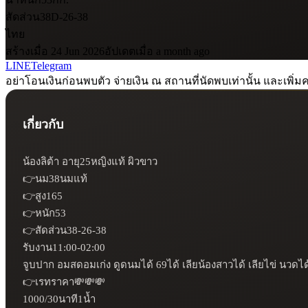
สัดส่วน
38D-26-38
ไทย
สร้างเมื่อ 24 Jun 2026
อัปเดตเมื่อ a month ago
LINE
Telegram
อย่าโอนเงินก่อนพบตัว จ่ายเงิน ณ สถานที่นัดพบเท่านั้น และเพิ่มค
เกี่ยวกับ
น้องลิต้า อายุ25หญิงแท้ ผิวขาว

👉นม38นมแท้

👉สูง165

👉หนัก53

👉สัดส่วน38-26-38

รับงาน11:00-02:00

จูบปาก อมสดอมเก่ง ดูดนมได้ 69ได้ เลียน้องสาวได้ เลียไข่ นวดได้ ฟ
👉เรทราคา💸💸💸

1000/30นาที1น้ำ
