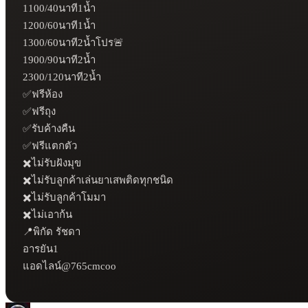
1100/40นาที1น้ำ

1200/60นาที1น้ำ

1300/60นาที2น้ำโปร🚨

1900/90นาที2น้ำ 

2300/120นาที2น้ำ

✅ฟรีห้อง

✅ฟรีถุง

✅รับค้างคืน

✅ฟรีแตกตัว

✖️ไม่รับฝังมุข

✖️ไม่รับลูกค้าเล่นยาเสพติดทุกชนิด

✖️ไม่รับลูกค้าโมมา

✖️ไม่เอาก้น

📍พิกัด รัชดา

อารยัน1

แอดไลน์@765cmcoo