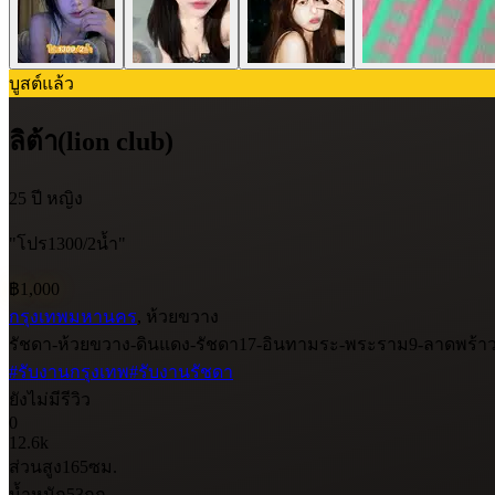
บูสต์แล้ว
ลิต้า(lion club)
25 ปี
หญิง
"โปร1300/2น้ำ"
฿1,000
กรุงเทพมหานคร
, ห้วยขวาง
รัชดา-ห้วยขวาง-ดินแดง-รัชดา17-อินทามระ-พระราม9-ลาดพร้า
#รับงานกรุงเทพ
#รับงานรัชดา
ยังไม่มีรีวิว
0
12.6k
ส่วนสูง
165
ซม.
น้ำหนัก
53
กก.