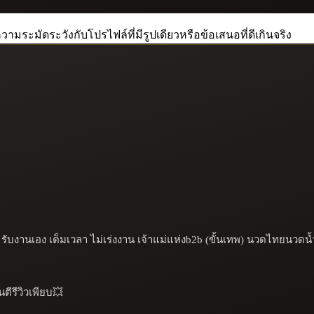
วามระมัดระวังกับโปรไฟล์ที่มีรูปเดียวหรือข้อเสนอที่ดีเกินจริง
 รับงานเอง เต็มเวลา ไม่เร่งงาน เจ้าแม่แห่งb2b (ขั้นเทพ) นวดไทยนว
ีรีวิวเพียบ💥
