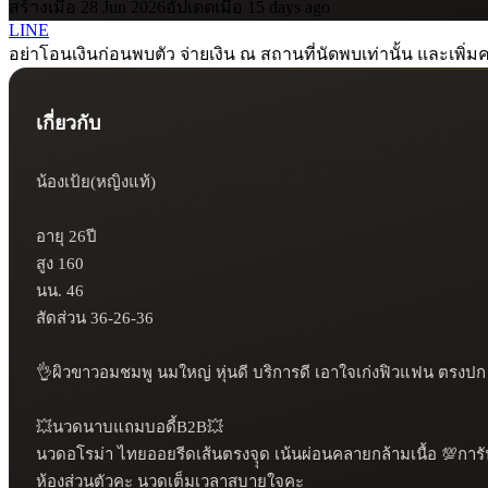
สร้างเมื่อ 28 Jun 2026
อัปเดตเมื่อ 15 days ago
LINE
อย่าโอนเงินก่อนพบตัว จ่ายเงิน ณ สถานที่นัดพบเท่านั้น และเพิ่มค
เกี่ยวกับ
น้องเป้ย(หญิงแท้)

อายุ 26ปี

สูง 160

นน. 46

สัดส่วน 36-26-36

👌ผิวขาวอมชมพู นมใหญ่ หุ่นดี บริการดี เอาใจเก่งฟิวแฟน ตรงปก
💥นวดนาบแถมบอดี้B2B💥

นวดอโรม่า ไทยออยรีดเส้นตรงจุุด เน้นผ่อนคลายกล้ามเนื้อ 💯การันต
ห้องส่วนตัวคะ นวดเต็มเวลาสบายใจคะ
