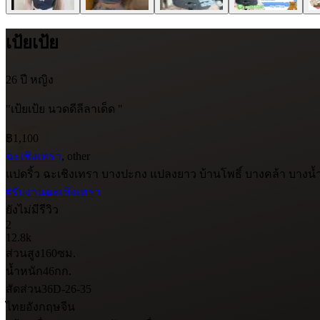
เป้ยเป้ย
26 ปี
หญิง
"เป้ยเป้ย นวดดีลีลาเด็ด "
฿1,100
ฉะเชิงเทรา
, other
แปดริ้ว ฉะเชิงเทรา บางปะกง แปลงยาว บ้านโพธิ์ บางคล้า บางน้ำเ
#รับงานฉะเชิงเทรา
ยังไม่มีรีวิว
2
12.8k
ส่วนสูง
160
ซม.
น้ำหนัก
46
กก.
สัดส่วน
36D-26-35
ไทย
อังกฤษ
จีน