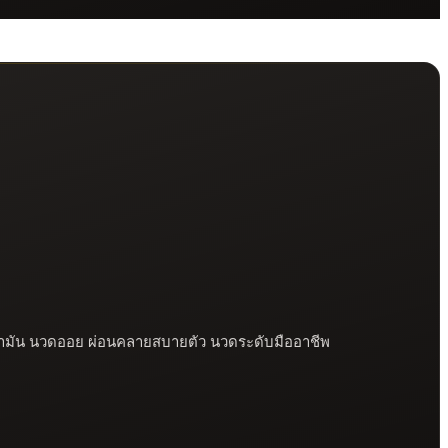
ดน้ำมัน นวดออย ผ่อนคลายสบายตัว นวดระดับมืออาชีพ
