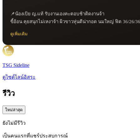
📌น้องเป้ย ญ.แท้ รับงานเองคะตอบช้าติดงานจ้า 

ขี้อ้อน คุยสนุกไม่เหงาจ้า ผิวขาวหุ่นดีน่ากอด นมใหญ่ ฟิต 36/26/3
ดูเพิ่มเติม
TSG Sideline
ดูไซด์ไลน์อิสระ
รีวิว
ใหม่ล่าสุด
ยังไม่มีรีวิว
เป็นคนแรกที่แชร์ประสบการณ์