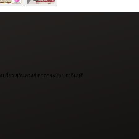
ปรี้ยว สุวินทวงศ์ ลาดกระบัง ปราจีนบุรี