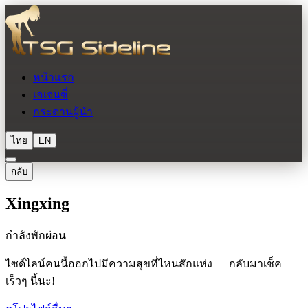
หน้าแรก
เอเจนซี่
กระดานผู้นำ
ไทย
EN
กลับ
Xingxing
กำลังพักผ่อน
ไซด์ไลน์คนนี้ออกไปมีความสุขที่ไหนสักแห่ง — กลับมาเช็ค
เร็วๆ นี้นะ!