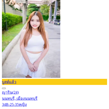
บูสต์แล้ว
ญาริน
(24)
นนทบุรี, เมืองนนทบุรี
34B-25-35
หญิง