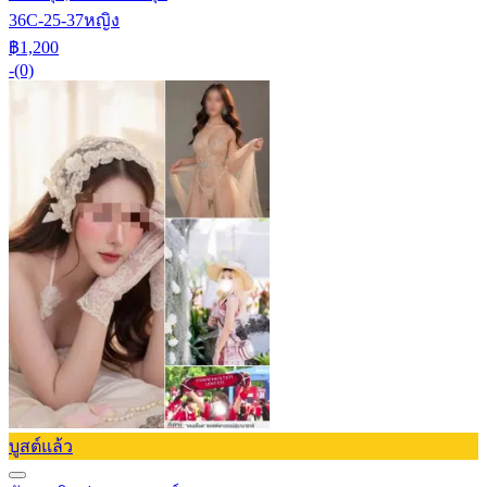
36C-25-37
หญิง
฿1,200
-
(0)
บูสต์แล้ว