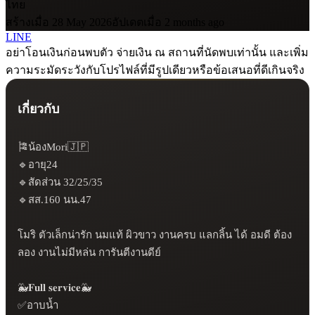
ไทย
สร้างเมื่อ 28 May 2026
อัปเดตเมื่อ 2 months ago
LINE
อย่าโอนเงินก่อนพบตัว จ่ายเงิน ณ สถานที่นัดพบเท่านั้น และเพิ่ม
ความระมัดระวังกับโปรไฟล์ที่มีรูปเดียวหรือข้อเสนอที่ดีเกินจริง
เกี่ยวกับ
🎏น้องMori🇯🇵

🔹อายุ24

🔹สัดส่วน 32/25/35

🔹สส.160 นน.47

โมริ ตัวเล็กน่ารัก นมแท้​ ผิวขาว​ งานครบ​ แลกลิ้น​ ได้​ อมดี​ ต้อง
ลอง​ งานไม่มีหล่น การันตีงานดีย์

🐳𝐅𝐮𝐥𝐥 𝐬𝐞𝐫𝐯𝐢𝐜𝐞🐳

✅อาบน้ำ
