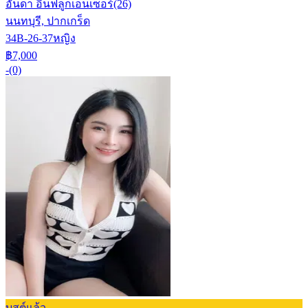
อันดา อินฟลูกเอนเซอร์
(26)
นนทบุรี, ปากเกร็ด
34B-26-37
หญิง
฿7,000
-
(0)
บูสต์แล้ว