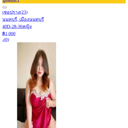
เชอปราง
(23)
นนทบุรี, เมืองนนทบุรี
40D-28-36
หญิง
฿1,000
-
(0)