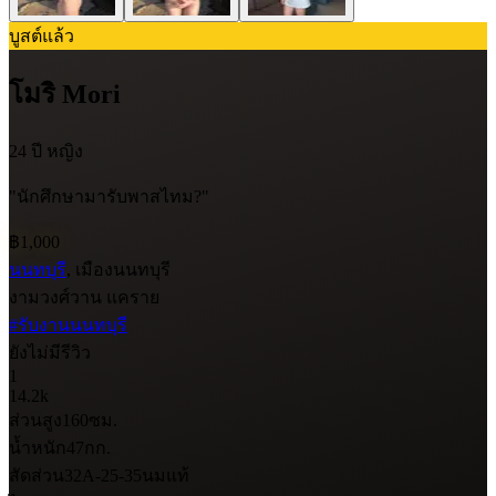
บูสต์แล้ว
โมริ Mori
24 ปี
หญิง
"นักศึกษามารับพาสไทม?"
฿1,000
นนทบุรี
, เมืองนนทบุรี
งามวงศ์วาน แคราย
#รับงานนนทบุรี
ยังไม่มีรีวิว
1
14.2k
ส่วนสูง
160
ซม.
น้ำหนัก
47
กก.
สัดส่วน
32A-25-35
นมแท้