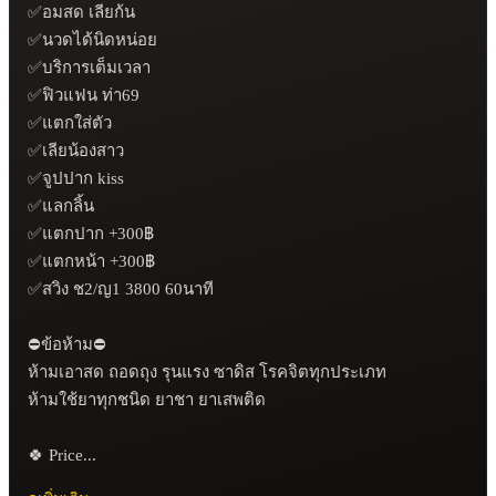
✅อมสด เลียก้น

✅นวดได้นิดหน่อย

✅บริการเต็มเวลา

✅ฟิวแฟน ท่า69

✅แตกใส่ตัว

✅เลียน้องสาว

✅จูปปาก kiss 

✅แลกลิ้น

✅แตกปาก +300฿ 

✅แตกหน้า +300฿

✅สวิง ช2/ญ1 3800 60นาที

⛔️ข้อห้าม⛔️

ห้ามเอาสด ถอดถุง รุนแรง ซาดิส โรคจิตทุกประเภท

ห้ามใช้ยาทุกชนิด ยาชา ยาเสพติด

🍀 Price...