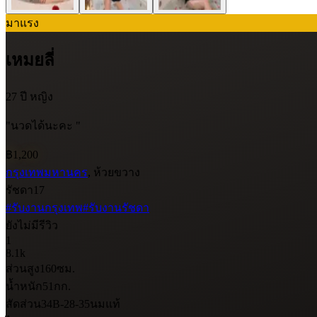
มาแรง
เหมยลี่
27 ปี
หญิง
"นวดได้นะคะ "
฿1,200
กรุงเทพมหานคร
, ห้วยขวาง
รัชดา17
#รับงานกรุงเทพ
#รับงานรัชดา
ยังไม่มีรีวิว
1
8.1k
ส่วนสูง
160
ซม.
น้ำหนัก
51
กก.
สัดส่วน
34B-28-35
นมแท้