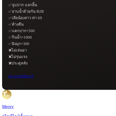
✅จูบปาก แลกลิ้น

✅อาบน้ำด้วยกัน B2B 

✅เลียน้องสาว ท่า 69 

✅ค้างคืน 

✅แตกปาก+500 

✅กินน้ำ+1000 

✅ฝังมุก+300

❌ไม่เล่นยา

❌ไม่รุนแรง 

❌ประตูหลัง

lin.ee/SX8bzaY
Meovv