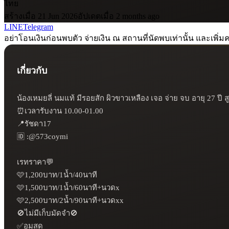
ไทย
สร้างเมื่อ 21 Jun 2026
อัปเดตเมื่อ 2 months ago
LINE
Telegram
อย่าโอนเงินก่อนพบตัว จ่ายเงิน ณ สถานที่นัดพบเท่านั้น และเพิ่มค
เกี่ยวกับ
น้องเหมยลี่ นมแท้ มีรอยสัก ผิวขาวเหลือง เจอ จ่าย จบ อายุ 27 ปี ส
⏰เวลารับงาน 10.00-01.00 

📍รัชดา17

🆔 :@573coymi

เรทราคา💬

🩷1,200บาท/1น้ำ/40นาที

🩷1,500บาท/1น้ำ/60นาที+นวดx 

🩷2,500บาท/2น้ำ/90นาที+นวดxx 

🚫ไม่มีเก็บมัดจำ🚫

✅อมสด 
