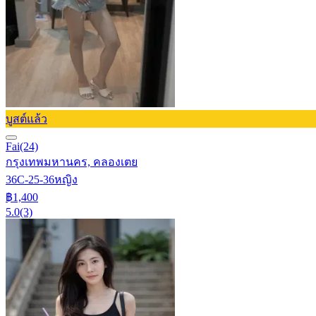
บูสต์แล้ว
Fai
(24)
กรุงเทพมหานคร, คลองเตย
36C-25-36
หญิง
฿1,400
5.0
(3)