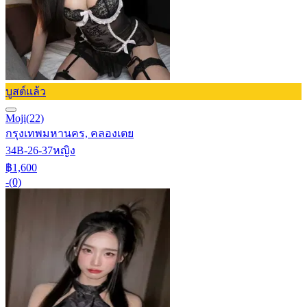
บูสต์แล้ว
Moji
(22)
กรุงเทพมหานคร, คลองเตย
34B-26-37
หญิง
฿1,600
-
(0)