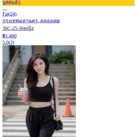
บูสต์แล้ว
Fai
(24)
กรุงเทพมหานคร, คลองเตย
36C-25-36
หญิง
฿1,400
5.0
(3)