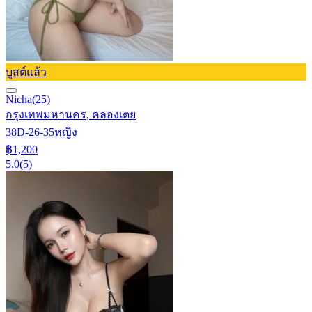
บูสต์แล้ว
Nicha
(25)
กรุงเทพมหานคร, คลองเตย
38D-26-35
หญิง
฿1,200
5.0
(5)