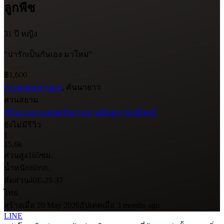
ลูกพีช
31 ปี
หญิง
"น่ารักเป็นกันเอง มาใหม่"
฿1,600
กรุงเทพมหานคร
, คันนายาว
สวนสยาม
#รับงานกรุงเทพ
#รับงานรามอินทรานวมินทร์
ยังไม่มีรีวิว
1
15.6k
ส่วนสูง
165
ซม.
น้ำหนัก
60
กก.
สัดส่วน
40E-29-37
ไทย
สร้างเมื่อ 20 May 2026
อัปเดตเมื่อ 3 months ago
LINE