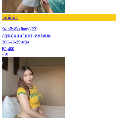
บูสต์แล้ว
น้องจินนี่ (Jinny)
(23)
กรุงเทพมหานคร, คลองเตย
36C-26-35
หญิง
฿1,400
-
(0)