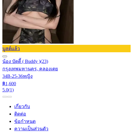
บูสต์แล้ว
น้อง บัดดี้ ( Buddy )
(23)
กรุงเทพมหานคร, คลองเตย
34B-25-36
หญิง
฿1,600
5.0
(1)
เกี่ยวกับ
ติดต่อ
ข้อกำหนด
ความเป็นส่วนตัว