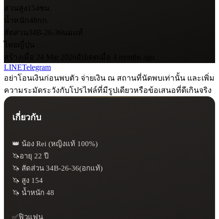
ส่วนสูง
154
ซม.
น้ำหนัก
48
กก.
สัดส่วน
34B-26-36
นมแท้
ไทย
ญี่ปุ่น
สร้างเมื่อ 24 Mar 2026
อัปเดตเมื่อ 4 months ago
LINE
Telegram
อย่าโอนเงินก่อนพบตัว จ่ายเงิน ณ สถานที่นัดพบเท่านั้น และเพิ่ม
ความระมัดระวังกับโปรไฟล์ที่มีรูปเดียวหรือข้อเสนอที่ดีเกินจริง
เกี่ยวกับ
👑 น้อง Rei (หญิงแท้ 100%)

🦄อายุ 22 ปี

🦄 สัดส่วน 34B-26-36(อกแท้)

🦄 สูง 154

🦄 น้ำหนัก 48

✅ฟิวแฟน
