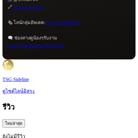
🔗 
lin.ee/XbA5xSl
🗞️ ไลน์กลุ่มอัพเดต: 
lin.ee/ZEFMCOZ
t.me/+VVpKJ4cm43EwYzU1
TSG Sideline
ดูไซด์ไลน์อิสระ
รีวิว
ใหม่ล่าสุด
ยังไม่มีรีวิว