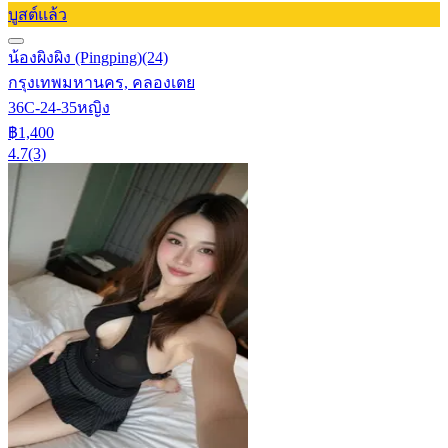
บูสต์แล้ว
น้องผิงผิง (Pingping)
(24)
กรุงเทพมหานคร, คลองเตย
36C-24-35
หญิง
฿1,400
4.7
(3)