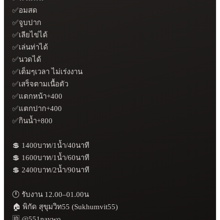
✅อมสด

✅จูบปาก

✅เลียไข่ได้

✅เล่นท่าได้

✅นวดได้

✅เต็มๆเวลา ไม่เร่งงาน

✅เสร็จตามเนื้อตัว

✅แตกหน้า+400

✅แตกปาก+400

✅กินน้ำ+800

💲 1400บาท/1น้ำ/40นาที

💲 1600บาท/1น้ำ/60นาที

💲 2400บาท/2น้ำ/90นาที

🕛 รับงาน 12.00–01.00น

🏠 พิกัด สุขุมวิท55 (Sukhumvit55)

🆔 @551navwo
