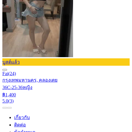
บูสต์แล้ว
Fai
(24)
กรุงเทพมหานคร, คลองเตย
36C-25-36
หญิง
฿1,400
5.0
(3)
เกี่ยวกับ
ติดต่อ