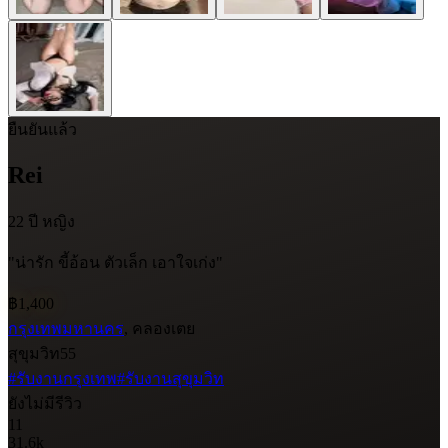
ยืนยันแล้ว
Rei
22 ปี
หญิง
"น่ารัก ขี้อ้อน ตัวเล็ก เอาใจเก่ง"
฿1,400
กรุงเทพมหานคร
, คลองเตย
สุขุมวิท55
#รับงานกรุงเทพ
#รับงานสุขุมวิท
ยังไม่มีรีวิว
11
31.6k