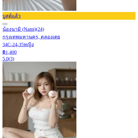
บูสต์แล้ว
น้องนามิ (Nami)
(24)
กรุงเทพมหานคร, คลองเตย
34C-24-35
หญิง
฿1,400
5.0
(3)