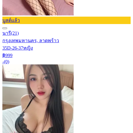
บูสต์แล้ว
นารี
(21)
กรุงเทพมหานคร, ลาดพร้าว
35D-26-37
หญิง
฿999
-
(0)