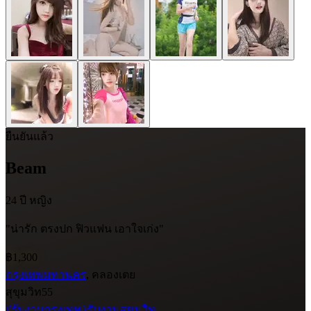
ยืนยันแล้ว
Beam
24 ปี
หญิง
"น่ารัก ตรงปก ฟิวแฟน เอาใจเก่ง"
฿1,300
กรุงเทพมหานคร
, คลองเตย
สุขุมวิท55
#รับงานกรุงเทพ
#รับงานสุขุมวิท