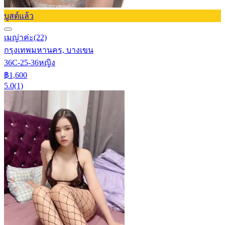
บูสต์แล้ว
เมญ่าค่ะ
(22)
กรุงเทพมหานคร, บางเขน
36C-25-36
หญิง
฿1,600
5.0
(1)