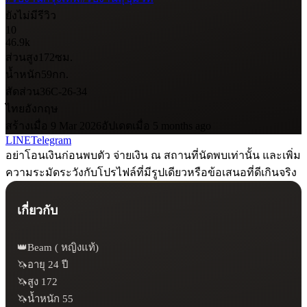
ยังไม่มีรีวิว
10
46.9k
ส่วนสูง
172
ซม.
น้ำหนัก
59
กก.
สัดส่วน
36C-26-34
ไทย
อังกฤษ
สร้างเมื่อ 9 Mar 2026
อัปเดตเมื่อ 5 months ago
LINE
Telegram
อย่าโอนเงินก่อนพบตัว จ่ายเงิน ณ สถานที่นัดพบเท่านั้น และเพิ่ม
ความระมัดระวังกับโปรไฟล์ที่มีรูปเดียวหรือข้อเสนอที่ดีเกินจริง
เกี่ยวกับ
👑Beam ( หญิงแท้)

🦄อายุ 24 ปี

🦄สูง 172

🦄น้ำหนัก 55
