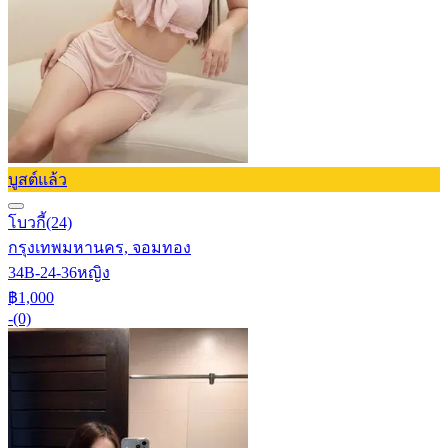
บูสต์แล้ว
โบวกี้
(24)
กรุงเทพมหานคร, จอมทอง
34B-24-36
หญิง
฿1,000
-
(0)