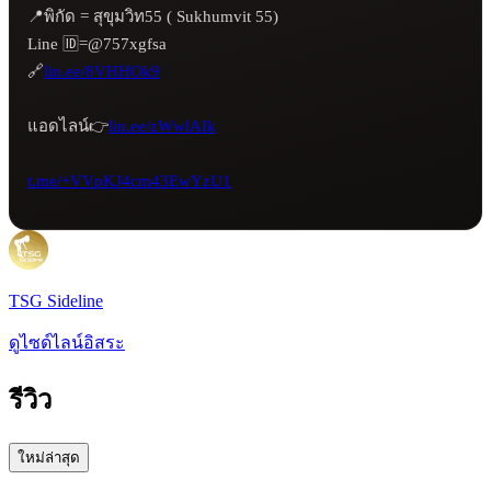
📍พิกัด = สุขุมวิท55 ( Sukhumvit 55)

Line 🆔=@757xgfsa

🔗
lin.ee/8VHHOk9
แอดไลน์👉
lin.ee/zWwlAIk
t.me/+VVpKJ4cm43EwYzU1
TSG Sideline
ดูไซด์ไลน์อิสระ
รีวิว
ใหม่ล่าสุด