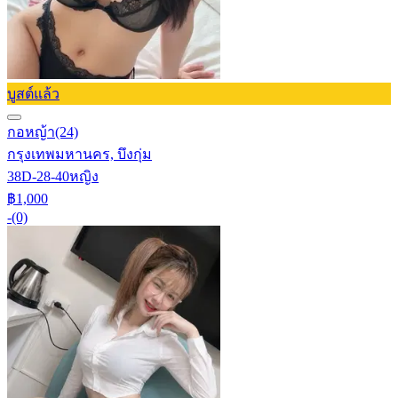
บูสต์แล้ว
กอหญ้า
(24)
กรุงเทพมหานคร, บึงกุ่ม
38D-28-40
หญิง
฿1,000
-
(0)