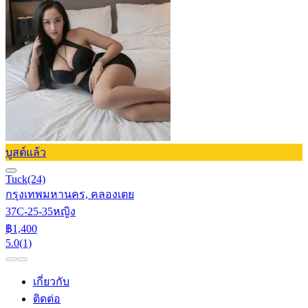
บูสต์แล้ว
Tuck
(24)
กรุงเทพมหานคร, คลองเตย
37C-25-35
หญิง
฿1,400
5.0
(1)
เกี่ยวกับ
ติดต่อ