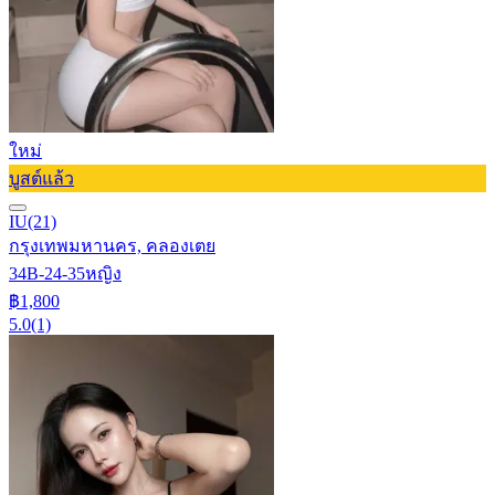
ใหม่
บูสต์แล้ว
IU
(21)
กรุงเทพมหานคร, คลองเตย
34B-24-35
หญิง
฿1,800
5.0
(1)