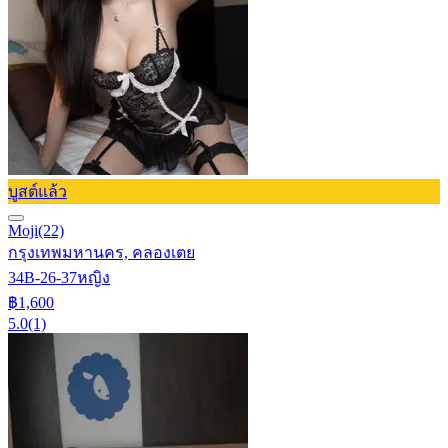
บูสต์แล้ว
Moji
(22)
กรุงเทพมหานคร, คลองเตย
34B-26-37
หญิง
฿1,600
5.0
(1)