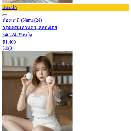
แนะนำ
น้องนามิ (Nami)
(24)
กรุงเทพมหานคร, คลองเตย
34C-24-35
หญิง
฿1,400
5.0
(3)