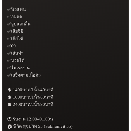
✅ฟิวแฟน

✅อมสด

✅จูบแลกลิ้น

✅เลียจิมิ

✅เลียไข่

✅69

✅เล่นท่า

✅นวดได้

✅ไม่เร่งงาน

✅เสร็จตามเนื้อตัว

💲 1400บาท/1น้ำ/40นาที

💲 1600บาท/1น้ำ/60นาที

💲 2400บาท/2น้ำ/90นาที

🕛 รับงาน 12.00–01.00น

🏠 พิกัด สุขุมวิท 55 (Sukhumvit 55)
