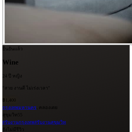
ยืนยันแล้ว
Wine
24 ปี
หญิง
"สวย งานดี ไม่เร่งเวลา"
฿1,400
กรุงเทพมหานคร
, คลองเตย
สุขุมวิท55
#รับงานกรุงเทพ
#รับงานสุขุมวิท
ยังไม่มีรีวิว