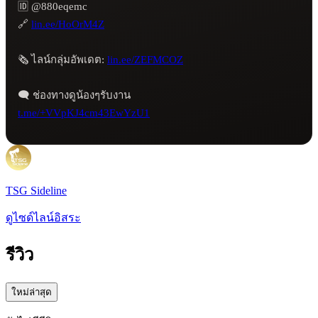
🆔 @880eqemc

🔗 
lin.ee/HoOrM4Z
🗞️ ไลน์กลุ่มอัพเดต: 
lin.ee/ZEFMCOZ
t.me/+VVpKJ4cm43EwYzU1
TSG Sideline
ดูไซด์ไลน์อิสระ
รีวิว
ใหม่ล่าสุด