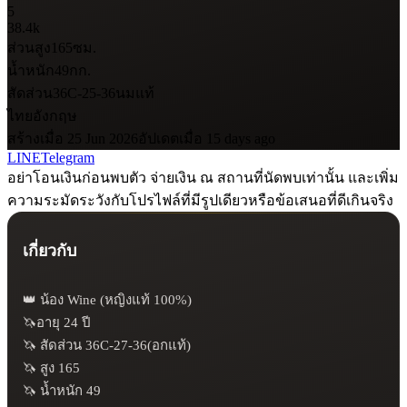
5
38.4k
ส่วนสูง
165
ซม.
น้ำหนัก
49
กก.
สัดส่วน
36C-25-36
นมแท้
ไทย
อังกฤษ
สร้างเมื่อ 25 Jun 2026
อัปเดตเมื่อ 15 days ago
LINE
Telegram
อย่าโอนเงินก่อนพบตัว จ่ายเงิน ณ สถานที่นัดพบเท่านั้น และเพิ่ม
ความระมัดระวังกับโปรไฟล์ที่มีรูปเดียวหรือข้อเสนอที่ดีเกินจริง
เกี่ยวกับ
👑 น้อง Wine (หญิงแท้ 100%)

🦄อายุ 24 ปี

🦄 สัดส่วน 36C-27-36(อกแท้)

🦄 สูง 165

🦄 น้ำหนัก 49
