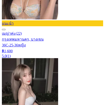
แนะนำ
เมญ่าค่ะ
(22)
กรุงเทพมหานคร, บางเขน
36C-25-36
หญิง
฿1,600
5.0
(1)