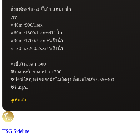
ตั้งแต่คอร์ส 60 ขึ้นไปแถม1 น้ำ

เรท:

⭐️40m./900/1sex

⭐️60m./1300/1sex+ฟรี1น้ำ

⭐90m./1700/2sex +ฟรี1น้ำ

⭐120m.2200/2sex+ฟรี1น้ำ

⭐เบิ้ลในเวลา+300

💖แตกหน้า/แตกปาก+300

💖ไซส์ใหญ่หรือของฉีดไม่ผิดรูปตั้งแต่ไซส์55-56+300

💖ฝังมุก...
ดูเพิ่มเติม
TSG Sideline