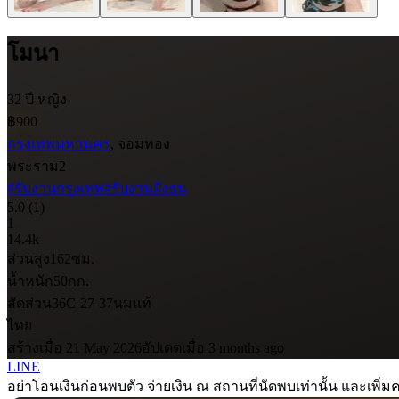
โมนา
32 ปี
หญิง
฿900
กรุงเทพมหานคร
, จอมทอง
พระราม2
#รับงานกรุงเทพ
#รับงานฝั่งธน
5.0
(1)
1
14.4k
ส่วนสูง
162
ซม.
น้ำหนัก
50
กก.
สัดส่วน
36C-27-37
นมแท้
ไทย
สร้างเมื่อ 21 May 2026
อัปเดตเมื่อ 3 months ago
LINE
อย่าโอนเงินก่อนพบตัว จ่ายเงิน ณ สถานที่นัดพบเท่านั้น และเพิ่มค