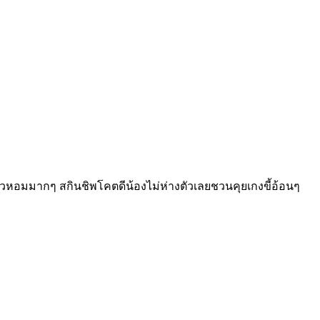
ตัวหอมมากๆ สกินชิพโคตดีน้องไม่ห่างตัวเลยชวนคุยเกงขี้อ้อนๆ