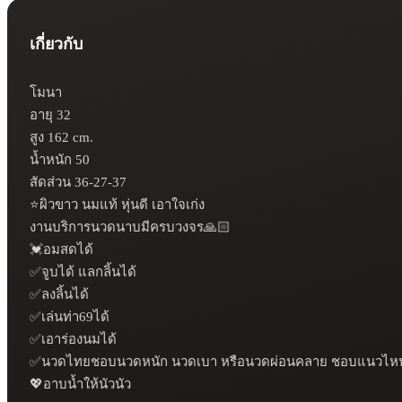
เกี่ยวกับ
โมนา

อายุ 32

สูง 162 cm.

น้ำหนัก 50

สัดส่วน 36-27-37

⭐ผิวขาว นมแท้ หุ่นดี เอาใจเก่ง 

งานบริการนวดนาบมีครบวงจร🙏🏻

💓อมสดได้ 

✅จูบได้ แลกลิ้นได้ 

✅ลงลิ้นได้

✅เล่นท่า69ได้ 

✅เอาร่องนมได้ 

✅นวดไทยชอบนวดหนัก นวดเบา หรือนวดผ่อนคลาย ชอบแนวไหนแจ้ง
💖อาบน้ำให้นัวนัว 
