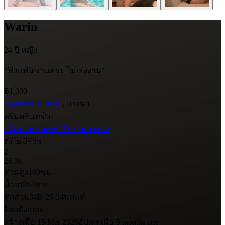
Warin
24 ปี
หญิง
"ฟิวแฟน งานครบ ไม่เร่งงาน"
฿1,300
กรุงเทพมหานคร
, บางนา
ศรีนครินทร์56
#รับงานกรุงเทพ
#รับงานบางนา
ยังไม่มีรีวิว
2
26.9k
ส่วนสูง
160
ซม.
น้ำหนัก
48
กก.
สัดส่วน
34B-25-34
นมแท้
ไทย
อังกฤษ
สร้างเมื่อ 15 Mar 2026
อัปเดตเมื่อ 5 months ago