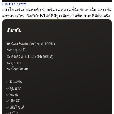
LINE
Telegram
อย่าโอนเงินก่อนพบตัว จ่ายเงิน ณ สถานที่นัดพบเท่านั้น และเพิ่ม
ความระมัดระวังกับโปรไฟล์ที่มีรูปเดียวหรือข้อเสนอที่ดีเกินจริง
เกี่ยวกับ
👑 น้อง Warin (หญิงแท้ 100%)

🦄อายุ 24 ปี

🦄 สัดส่วน 34B-25-34(อกแท้)

🦄 สูง 160

🦄 น้ำหนัก 48

✅ฟิวแฟน

✅จูบปาก

✅อมสด

✅เลียจิมิ

✅เลียไข่ได้

✅69ได้
