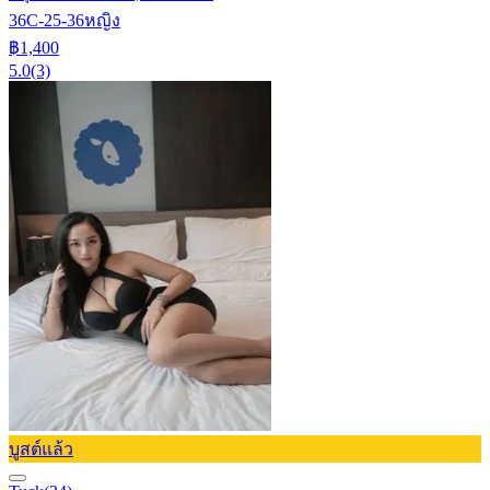
36C-25-36
หญิง
฿1,400
5.0
(3)
บูสต์แล้ว