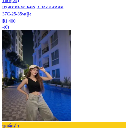
Tuck
(24)
กรุงเทพมหานคร, บางคอแหลม
37C-25-35
หญิง
฿1,400
-
(0)
บูสต์แล้ว