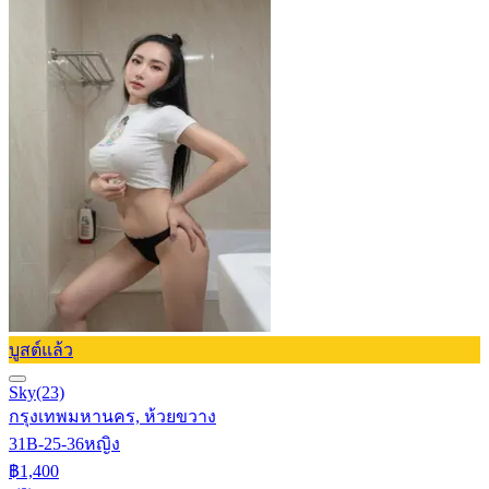
บูสต์แล้ว
Sky
(23)
กรุงเทพมหานคร, ห้วยขวาง
31B-25-36
หญิง
฿1,400