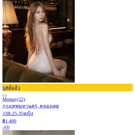
บูสต์แล้ว
Momay
(22)
กรุงเทพมหานคร, คลองเตย
33B-25-35
หญิง
฿1,400
-
(0)