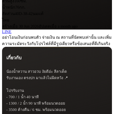
ส่วนสูง
160
ซม.
น้ำหนัก
76
กก.
สัดส่วน
40D-38-42
นมแท้
ไทย
สร้างเมื่อ 30 Jun 2026
อัปเดตเมื่อ a month ago
LINE
อย่าโอนเงินก่อนพบตัว จ่ายเงิน ณ สถานที่นัดพบเท่านั้น และเพิ่ม
ความระมัดระวังกับโปรไฟล์ที่มีรูปเดียวหรือข้อเสนอที่ดีเกินจริง
เกี่ยวกับ
น้องน้ำหวาน สาวอวบ งัยดีอ่ะ ลีลาเด็ด 

รับงานเอง ตรงปก มาแล้วไม่ผิดหวัง 📍

โปรรับงาน 

- 700 / 1 น้ำ 40 นาที

- 1300 / 2 น้ำ 90 นาที พร้อมนวดออย

- 3500 ค้างคืน / 6 ชม. พร้อมนวดออย 
