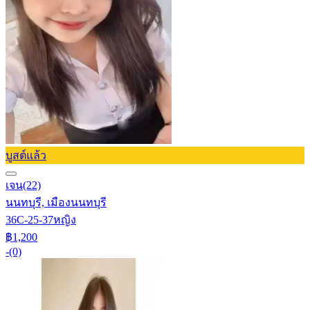
บูสต์แล้ว
เจน
(22)
นนทบุรี, เมืองนนทบุรี
36C-25-37
หญิง
฿1,200
-
(0)