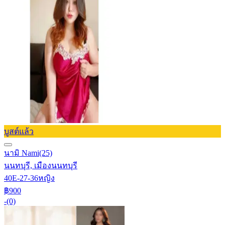
บูสต์แล้ว
นามิ Nami
(25)
นนทบุรี, เมืองนนทบุรี
40E-27-36
หญิง
฿900
-
(0)