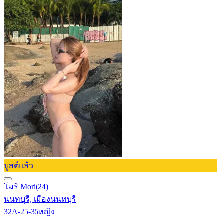
บูสต์แล้ว
โมริ Mori
(24)
นนทบุรี, เมืองนนทบุรี
32A-25-35
หญิง