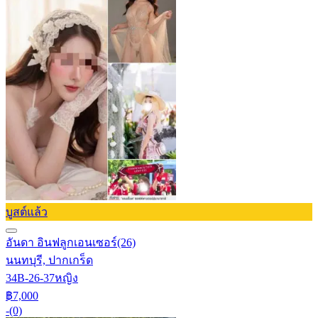
บูสต์แล้ว
อันดา อินฟลูกเอนเซอร์
(26)
นนทบุรี, ปากเกร็ด
34B-26-37
หญิง
฿7,000
-
(0)