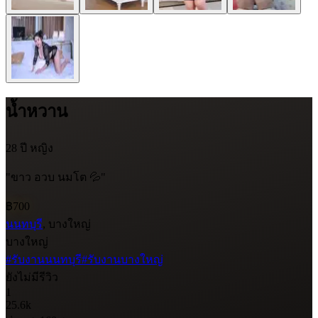
น้ำหวาน
28 ปี
หญิง
"ขาว อวบ นมโต 💦"
฿700
นนทบุรี
, บางใหญ่
บางใหญ่
#รับงานนนทบุรี
#รับงานบางใหญ่
ยังไม่มีรีวิว
1
25.6k