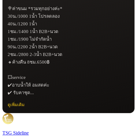
🍭ค่าขนม *รวมทุกอย่างค่ะ*

30น./1000 1น้ำ โปรลดลอง

40น./1200 1น้ำ

1ชม./1400 1น้ำ B2B+นวด

1ชม./1900 ไม่จำกัดน้ำ

90น./2200 2น้ำ B2B+นวด

2ชม./2800 2-3น้ำ B2B+นวด

🔸ค้างคืน 8ชม.6500฿

💥service

✔️อาบน้ำให้ อมสดค่ะ

✔️ รับคาชุด...
ดูเพิ่มเติม
TSG Sideline