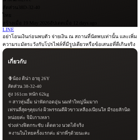
สัดส่วน
38D-32-40
ไทย
สร้างเมื่อ 19 May 2026
อัปเดตเมื่อ 12 days ago
LINE
อย่าโอนเงินก่อนพบตัว จ่ายเงิน ณ สถานที่นัดพบเท่านั้น และเพิ่ม
ความระมัดระวังกับโปรไฟล์ที่มีรูปเดียวหรือข้อเสนอที่ดีเกินจริง
เกี่ยวกับ
🪻น้อง ติน่า อายุ 26Y

สัดส่วน 38-32-40

สูง 161cm หนัก 62kg

🔅สาวหุ่นอึ๋ม น่าฟัดกอดอุ่น นมทำใหญ่นิ่มมาก 

เฟรนลี่สุดๆคุยเก่ง ผิวพรรณดีผิวขาวเหลืองเนียนใส มีรอยสักนิด
หน่อยค่ะ จิมิเกาเหลา

ช่วงล่างฟิตกระชับ เด็ดดวง นวดได้จริง 

✴️งานในไทยครั้งแรกค่ะ ฝากพี่ๆด้วยนะคะ
