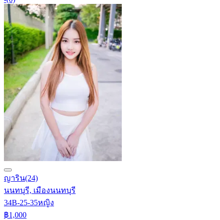
ญาริน
(24)
นนทบุรี, เมืองนนทบุรี
34B-25-35
หญิง
฿1,000