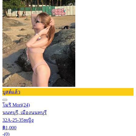
บูสต์แล้ว
โมริ Mori
(24)
นนทบุรี, เมืองนนทบุรี
32A-25-35
หญิง
฿1,000
-
(0)