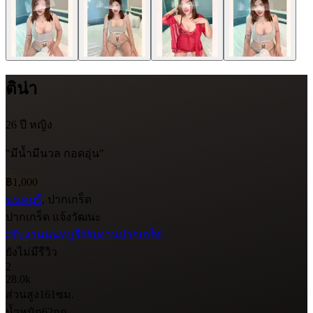
ติน่า
26 ปี
หญิง
"มีน้ำมีนวล กอดอุ่น"
฿1,000
นนทบุรี
, ปากเกร็ด
ปากเกร็ด แจ้งวัฒนะ
#รับงานนนทบุรี
#รับงานปากเกร็ด
ยังไม่มีรีวิว
2
28.0k
ส่วนสูง
161
ซม.
น้ำหนัก
62
กก.