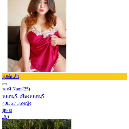
บูสต์แล้ว
นามิ Nami
(25)
นนทบุรี, เมืองนนทบุรี
40E-27-36
หญิง
฿900
-
(0)