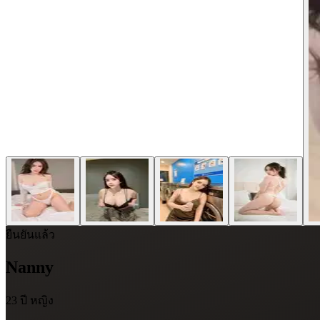
ยืนยันแล้ว
Nanny
23 ปี
หญิง