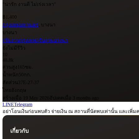
"น่ารัก งานดี ไม่เร่งเวลา"
฿1,400
กรุงเทพมหานคร
, บางนา
บางนา
#รับงานกรุงเทพ
#รับงานบางนา
ยังไม่มีรีวิว
10
48.8k
ส่วนสูง
165
ซม.
น้ำหนัก
50
กก.
สัดส่วน
37E-27-37
ไทย
อังกฤษ
สร้างเมื่อ 19 May 2026
อัปเดตเมื่อ 3 months ago
LINE
Telegram
อย่าโอนเงินก่อนพบตัว จ่ายเงิน ณ สถานที่นัดพบเท่านั้น และเพิ่มค
เกี่ยวกับ