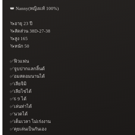
👑 Nanny(หญิงแท้ 100%)

🦄อายุ 23 ปี

🦄สัดส่วน 38D-27-38

🦄สูง 165

🦄หนัก 50

✅ฟิวแฟน

✅จูบปากแลกลิ้นด้

✅อมสดอมนานได้

✅เลียจิมิ

✅เลียไข่ได้

✅6 9 ได้

✅เล่นท่าได้

✅นวดได้

✅เต็มเวลา ไม่เร่งงาน

✅คุยเล่นเป็นกันเอง
