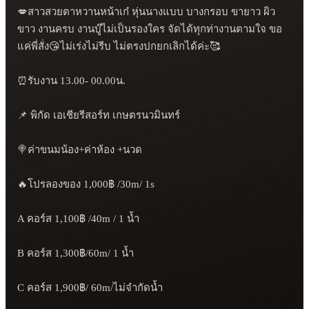
💋สาวสวยตาหวานหน้าเก๋ หุ่นนางแบบ บางกรอบ ขายาว ผิว
ขาว งานครบ งานบู๊ไม่เป็นรองใคร จัดได้ทุกท่างานตามใจ ขอ
แค่พี่สั่ง😘ไม่เร่งไม่รีบ ไม่ตรงปกยกเลิกได้ค่ะ🥰

⏰รับงาน 13.00- 00.00น.

📌 พิกัด เอเชียรีสอร์ท เกษตรนวมินทร์

🍭ค่าขนมน้อง+ค่าห้อง +นวด

🔥โปรลองของ 1,000฿ /30m/ 1s

A คอร์ส 1,100฿ /40m / 1 น้ำ

B คอร์ส 1,300฿/60m/ 1 น้ำ

C คอร์ส 1,900฿/ 60m/ไม่จำกัดน้ำ
