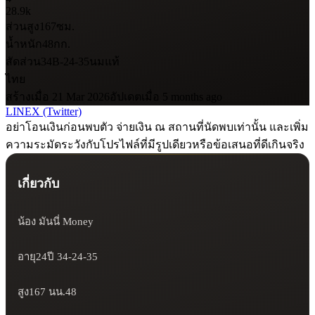
28.9k
ส่วนสูง
167
ซม.
น้ำหนัก
48
กก.
สัดส่วน
34B-24-35
นมแท้
ไทย
สร้างเมื่อ 21 Mar 2026
อัปเดตเมื่อ 5 months ago
LINE
X (Twitter)
อย่าโอนเงินก่อนพบตัว จ่ายเงิน ณ สถานที่นัดพบเท่านั้น และเพิ่ม
ความระมัดระวังกับโปรไฟล์ที่มีรูปเดียวหรือข้อเสนอที่ดีเกินจริง
เกี่ยวกับ
น้อง มันนี่ Money

อายุ24ปี 34-24-35

สูง167 นน.48
