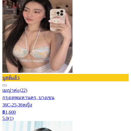
บูสต์แล้ว
เมญ่าค่ะ
(22)
กรุงเทพมหานคร, บางเขน
36C-25-36
หญิง
฿1,600
5.0
(1)