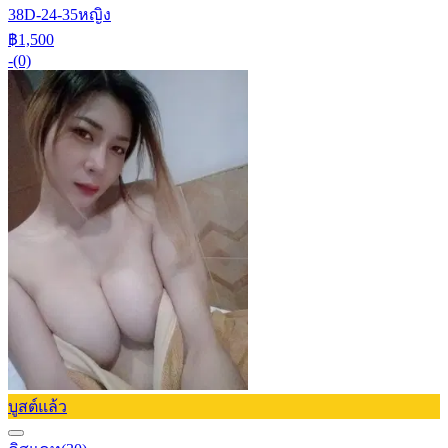
38D-24-35
หญิง
฿1,500
-
(0)
บูสต์แล้ว