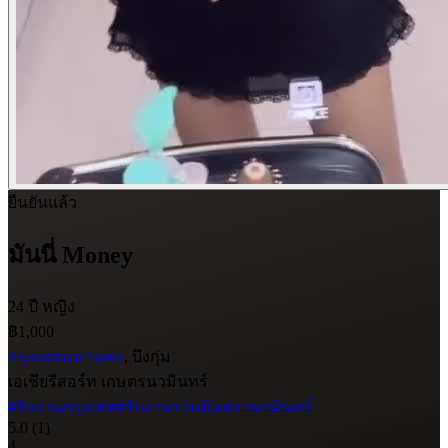
ยืนยันแล้ว
มันนี่ Money
24 ปี
หญิง
฿1,000
กรุงเทพมหานคร
, บึงกุ่ม
เอเชียรีสอร์ท เกษตรนวมินทร์
#รับงานกรุงเทพ
#รับงานรามอินทรานวมินทร์
5.0
(1)
4