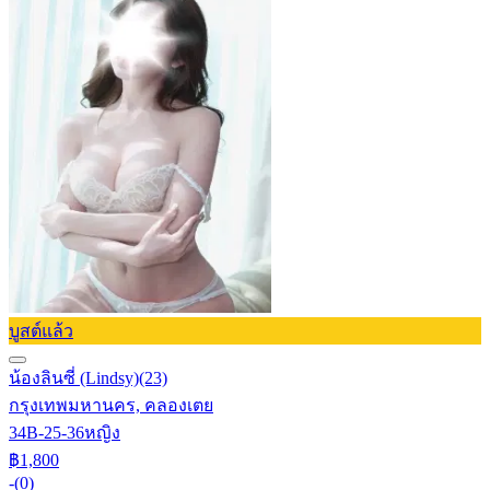
บูสต์แล้ว
น้องลินซี่ (Lindsy)
(23)
กรุงเทพมหานคร, คลองเตย
34B-25-36
หญิง
฿1,800
-
(0)