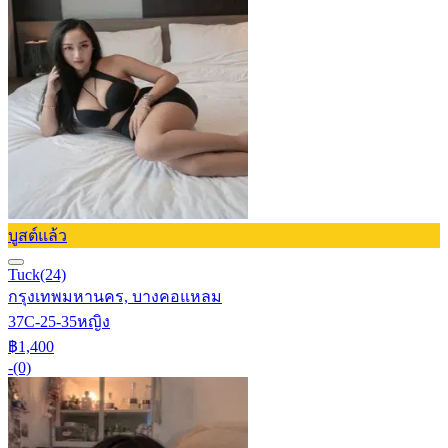
บูสต์แล้ว
Tuck
(24)
กรุงเทพมหานคร, บางคอแหลม
37C-25-35
หญิง
฿1,400
-
(0)