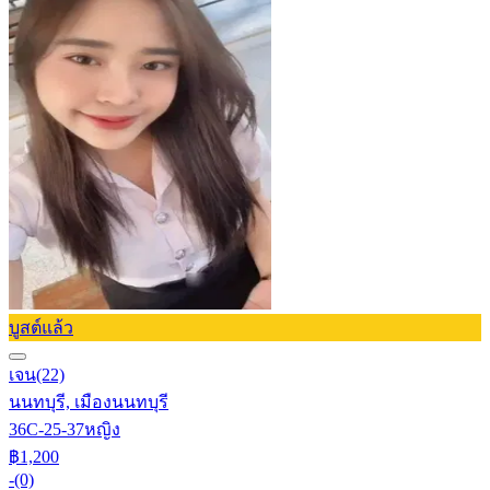
บูสต์แล้ว
เจน
(22)
นนทบุรี, เมืองนนทบุรี
36C-25-37
หญิง
฿1,200
-
(0)