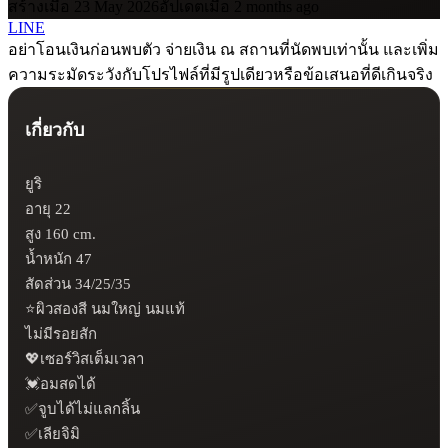
สร้างเมื่อ 23 May 2026
อัปเดตเมื่อ 2 months ago
LINE
อย่าโอนเงินก่อนพบตัว จ่ายเงิน ณ สถานที่นัดพบเท่านั้น และเพิ่ม
ความระมัดระวังกับโปรไฟล์ที่มีรูปเดียวหรือข้อเสนอที่ดีเกินจริง
เกี่ยวกับ
ยูริ

อายุ 22

สูง 160 cm.

น้ำหนัก 47

สัดส่วน 34/25/35

⭐ผิวสองสี นมใหญ่ นมแท้ 

ไม่มีรอยสัก

💖เซอร์วิสเต็มเวลา

💓อมสดได้ 

✅จูบได้ไม่แลกลิ้น

✅เลียจิมิ
