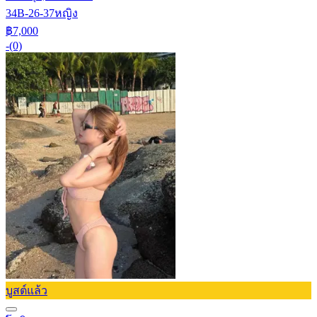
34B-26-37
หญิง
฿7,000
-
(0)
บูสต์แล้ว