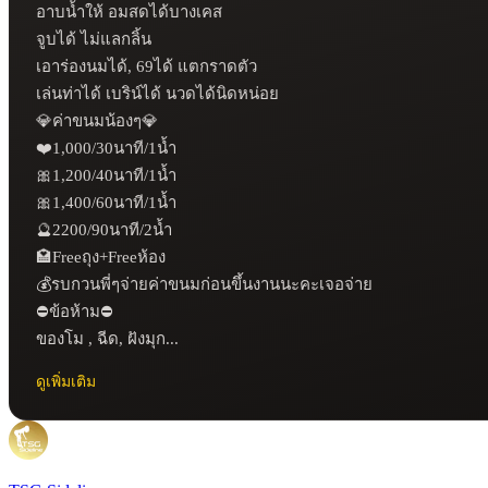
อาบน้ำให้ อมสดได้บางเคส

จูบได้ ไม่แลกลิ้น

เอาร่องนมได้, 69ได้ แตกราดตัว

เล่นท่าได้ เบริน์ได้ นวดได้นิดหน่อย

💎ค่าขนมน้องๆ💎

❤️1,000/30นาที/1น้ำ

🎀1,200/40นาที/1น้ำ

🎀1,400/60นาที/1น้ำ

🔮2200/90นาที/2น้ำ

🏩Freeถุง+Freeห้อง

💰รบกวนพี่ๆจ่ายค่าขนมก่อนขึ้นงานนะคะเจอจ่าย

⛔ข้อห้าม⛔

ของโม , ฉีด, ฝังมุก...
ดูเพิ่มเติม