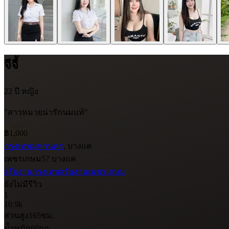
จีจี้
22 ปี
หญิง
"สาวหมวยน่ารักนมแท้"
฿1,000
กรุงเทพมหานคร
, บางแค
เพชรเกษม57 บางแค
#รับงานกรุงเทพ
#รับงานเพชรเกษม
ยังไม่มีรีวิว
1
10.9k
ส่วนสูง
165
ซม.
น้ำหนัก
60
กก.