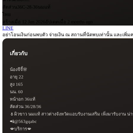
สัดส่วน
36C-28-36
นมแท้
ไทย
สร้างเมื่อ 12 Jun 2026
อัปเดตเมื่อ 2 months ago
LINE
อย่าโอนเงินก่อนพบตัว จ่ายเงิน ณ สถานที่นัดพบเท่านั้น และเพิ่มค
เกี่ยวกับ
น้องจีจี้🌸

อายุ 22

สูง 165

นน. 60

หน้าอก 36แท้

สัดส่วน 36/28/36

🌷ผิวขาว นมแท้ สาวต่างจังหวัดแอบรับงานเสริม เพิ่งมารับงาน น่
📲@563gqabc

💋บริการ💋
