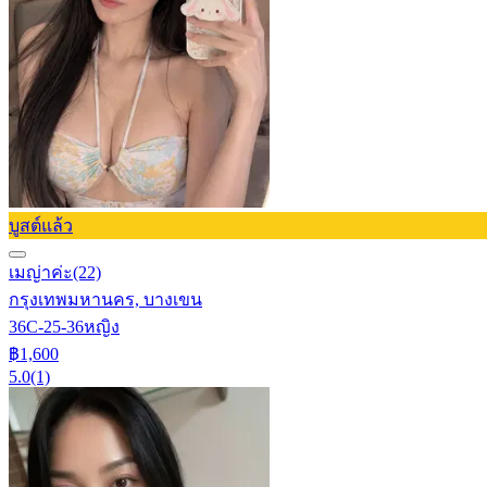
บูสต์แล้ว
เมญ่าค่ะ
(22)
กรุงเทพมหานคร, บางเขน
36C-25-36
หญิง
฿1,600
5.0
(1)