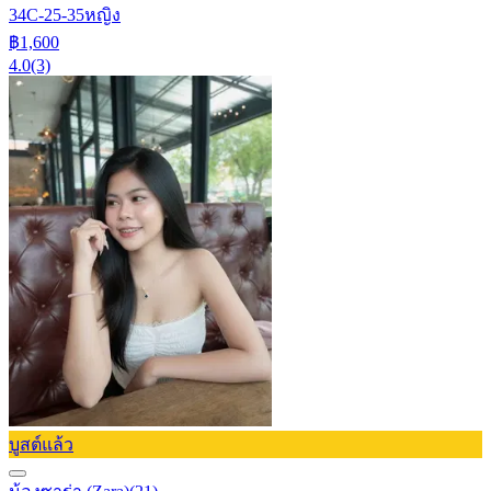
34C-25-35
หญิง
฿1,600
4.0
(3)
บูสต์แล้ว