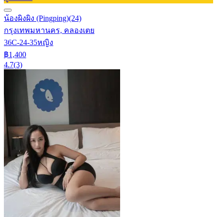
น้องผิงผิง (Pingping)
(24)
กรุงเทพมหานคร, คลองเตย
36C-24-35
หญิง
฿1,400
4.7
(3)