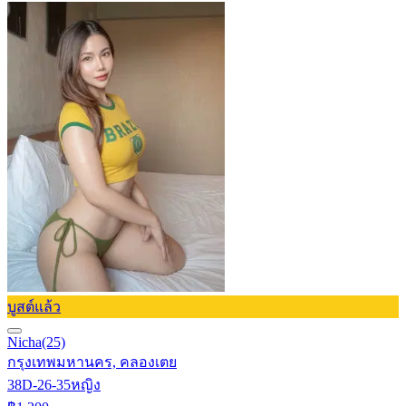
บูสต์แล้ว
Nicha
(25)
กรุงเทพมหานคร, คลองเตย
38D-26-35
หญิง