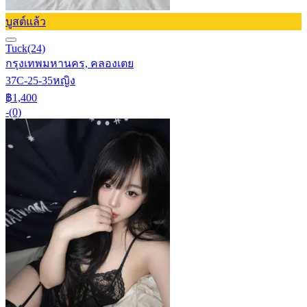
บูสต์แล้ว
Tuck
(24)
กรุงเทพมหานคร, คลองเตย
37C-25-35
หญิง
฿1,400
-
(0)