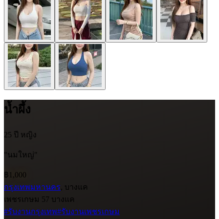
น้ำผึ้ง
25 ปี
หญิง
"นมใหญ่"
฿1,000
กรุงเทพมหานคร
, บางแค
เพชรเกษม 57 บางแค
#รับงานกรุงเทพ
#รับงานเพชรเกษม