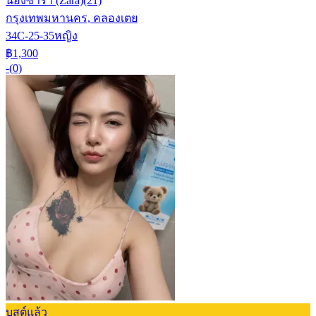
น้องซาร่า (Zara)
(21)
กรุงเทพมหานคร, คลองเตย
34C-25-35
หญิง
฿1,300
-
(0)
บูสต์แล้ว