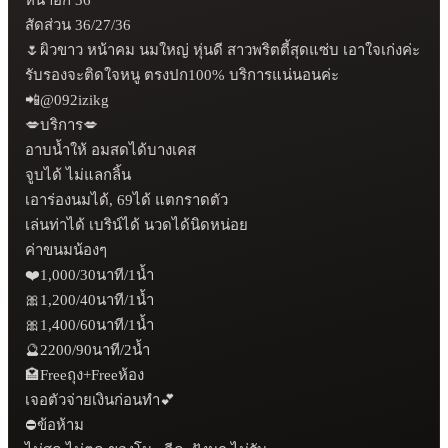
สัดส่วน 36/27/36

🌷ผิวขาว หน้าคม นมใหญ่ หุ่นดี สาวพริตตี้สุดแซ่บ เอาใจเก่งค่ะ 
รับรองจะติดใจหนู ตรงปก100% บริการแน่นอนค่ะ

📲@092izikg

💋บริการ💋

อาบน้ำให้ อมสดได้บางเคส

จูบได้ ไม่แลกลิ้น

เอาร่องนมได้, 69ได้ แตกราดตัว

เล่นท่าได้ เบริน์ได้ นวดได้นิดหน่อย

ค่าขนมน้องๆ 

❤️1,000/30นาที/1น้ำ

🎀1,200/40นาที/1น้ำ

🎀1,400/60นาที/1น้ำ

🔮2200/90นาที/2น้ำ

🏩Freeถุง+Freeห้อง

เจอตัวจ่ายเงินก่อนทำ💕

⛔ข้อห้าม
