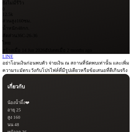
ยังไม่มีรีวิว
0
12.5k
ส่วนสูง
160
ซม.
น้ำหนัก
48
กก.
สัดส่วน
36C-26-36
ไทย
สร้างเมื่อ 14 Jun 2026
อัปเดตเมื่อ 2 months ago
LINE
อย่าโอนเงินก่อนพบตัว จ่ายเงิน ณ สถานที่นัดพบเท่านั้น และเพิ่ม
ความระมัดระวังกับโปรไฟล์ที่มีรูปเดียวหรือข้อเสนอที่ดีเกินจริง
เกี่ยวกับ
น้องน้ำผึ้ง❤️

อายุ 25

สูง 160

นน 48

หน้าอก 36
