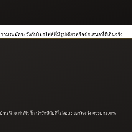
วามระมัดระวังกับโปรไฟล์ที่มีรูปเดียวหรือข้อเสนอที่ดีเกินจริง
่บ้าน ฟิวแฟนฟิวกิ๊ก น่ารักนิสัยดีไม่งอแง เอาใจเก่ง ตรงปก100%
