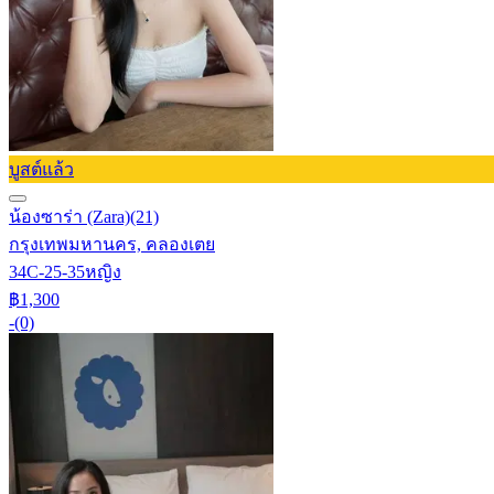
บูสต์แล้ว
น้องซาร่า (Zara)
(21)
กรุงเทพมหานคร, คลองเตย
34C-25-35
หญิง
฿1,300
-
(0)