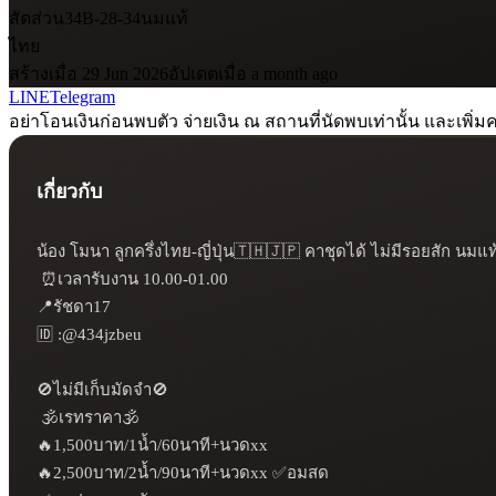
สัดส่วน
34B-28-34
นมแท้
ไทย
สร้างเมื่อ 29 Jun 2026
อัปเดตเมื่อ a month ago
LINE
Telegram
อย่าโอนเงินก่อนพบตัว จ่ายเงิน ณ สถานที่นัดพบเท่านั้น และเพิ่มค
เกี่ยวกับ
น้อง โมนา ลูกครึ่งไทย-ญี่ปุ่น🇹🇭🇯🇵 คาชุดได้ ไม่มีรอยสัก นมแท
 ⏰เวลารับงาน 10.00-01.00 

📍รัชดา17

🆔 :@434jzbeu

🚫ไม่มีเก็บมัดจำ🚫

 🕉️เรทราคา🕉️

🔥1,500บาท/1น้ำ/60นาที+นวดxx

🔥2,500บาท/2น้ำ/90นาที+นวดxx ✅อมสด 
