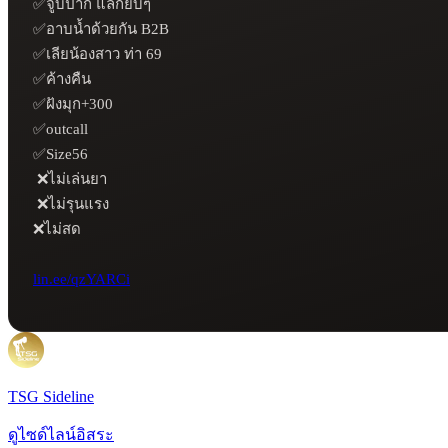
✅จูบปาก แลกยับๆ 

✅อาบน้ำด้วยกัน B2B 

✅เลียน้องสาว ท่า 69 

✅ค้างคืน

✅ฝังมุก+300

✅outcall

✅Size56

 ❌ไม่เล่นยา

 ❌ไม่รุนแรง 

❌ไม่สด

lin.ee/qzYARCi
TSG Sideline
ดูไซด์ไลน์อิสระ