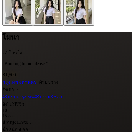
โมนา
22 ปี
หญิง
"Booking to me please "
฿1,500
กรุงเทพมหานคร
, ห้วยขวาง
รัชดา17
#รับงานกรุงเทพ
#รับงานรัชดา
ยังไม่มีรีวิว
10
15.8k
ส่วนสูง
159
ซม.
น้ำหนัก
50
กก.