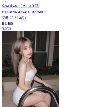
น้อง อันนา ( Anna )
(23)
กรุงเทพมหานคร, คลองเตย
35B-25-34
หญิง
฿1,400
5.0
(2)