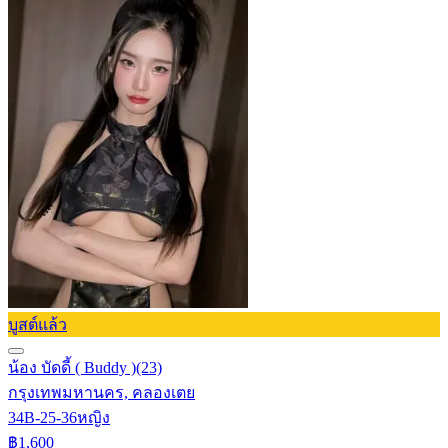
บูสต์แล้ว
น้อง บัดดี้ ( Buddy )
(23)
กรุงเทพมหานคร, คลองเตย
34B-25-36
หญิง
฿1,600