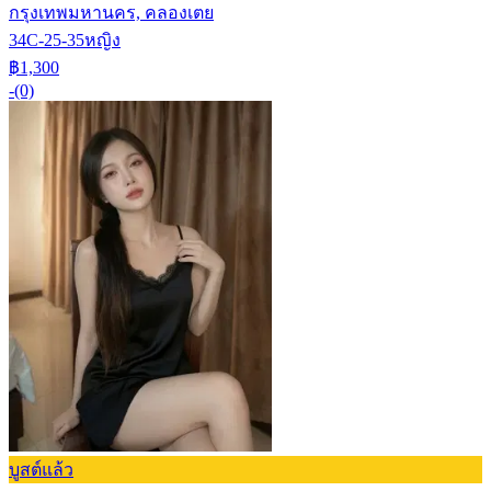
กรุงเทพมหานคร, คลองเตย
34C-25-35
หญิง
฿1,300
-
(0)
บูสต์แล้ว