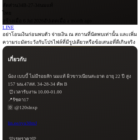
สัดส่วน
34B-27-34
นมแท้
ไทย
สร้างเมื่อ 6 Jul 2026
อัปเดตเมื่อ a month ago
LINE
อย่าโอนเงินก่อนพบตัว จ่ายเงิน ณ สถานที่นัดพบเท่านั้น และเพิ่ม
ความระมัดระวังกับโปรไฟล์ที่มีรูปเดียวหรือข้อเสนอที่ดีเกินจริง
เกี่ยวกับ
น้อง เบบบี้ ไม่มีรอยสัก นมแท้ ผิวขาวเนียนสะอาด อายุ 22 ปี สูง 
157 นน.47สส. 34-28-34 คัพ B

 ⏰เวลารับงาน 10.00-01.00 

📍รัชดา17

🆔 :@120slnxp

lin.ee/ryu30mJ
 🩷เรทราคา🩷
