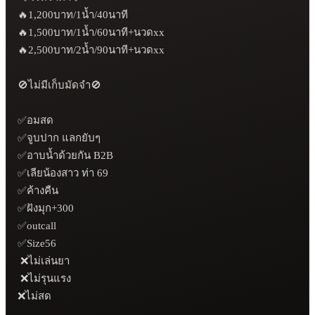
🔥1,200บาท/1น้ำ/40นาที

🔥1,500บาท/1น้ำ/60นาที+นวดxx

🔥2,500บาท/2น้ำ/90นาที+นวดxx 

🚫ไม่มีเก็บมัดจำ🚫

✅อมสด 

✅จูบปาก แลกยับๆ 

✅อาบน้ำด้วยกัน B2B 

✅เลียน้องสาว ท่า 69 

✅ค้างคืน

✅ฝังมุก+300

✅outcall

✅Size56

 ❌ไม่เล่นยา

 ❌ไม่รุนแรง 

❌ไม่สด