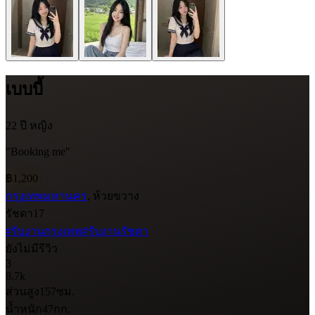
เบบบี้
22 ปี
หญิง
"Booking me"
฿1,200
กรุงเทพมหานคร
, ห้วยขวาง
รัชดา17
#รับงานกรุงเทพ
#รับงานรัชดา
ยังไม่มีรีวิว
3
8.7k
ส่วนสูง
157
ซม.
น้ำหนัก
47
กก.