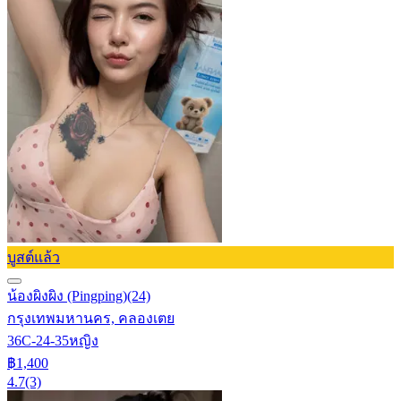
บูสต์แล้ว
น้องผิงผิง (Pingping)
(24)
กรุงเทพมหานคร, คลองเตย
36C-24-35
หญิง
฿1,400
4.7
(3)