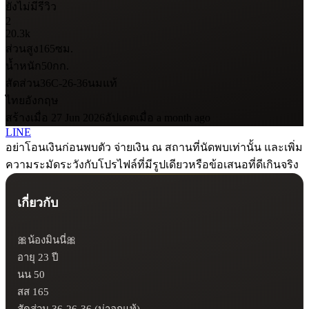
ยังไม่มีรีวิว
2
20.3k
ส่วนสูง
165
ซม.
น้ำหนัก
50
กก.
สัดส่วน
36C-26-36
นมแท้
ไทย
อังกฤษ
สร้างเมื่อ 27 Jun 2026
อัปเดตเมื่อ a month ago
LINE
อย่าโอนเงินก่อนพบตัว จ่ายเงิน ณ สถานที่นัดพบเท่านั้น และเพิ่ม
ความระมัดระวังกับโปรไฟล์ที่มีรูปเดียวหรือข้อเสนอที่ดีเกินจริง
เกี่ยวกับ
🎀น้องมินนี่🎀

อายุ 23 ปี

นน 50

สส 165

สัดส่วน 36-26-36 (น่าอกแท้)
