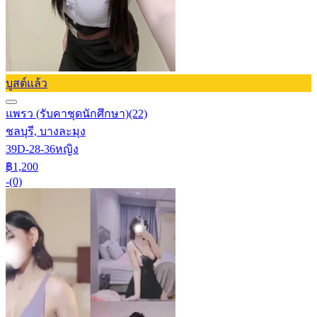
บูสต์แล้ว
แพรว (รับคาชุดนักศึกษา)
(22)
ชลบุรี, บางละมุง
39D-28-36
หญิง
฿1,200
-
(0)