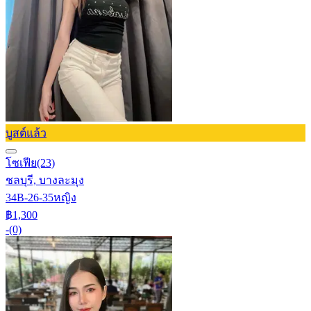
บูสต์แล้ว
โซเฟีย
(23)
ชลบุรี, บางละมุง
34B-26-35
หญิง
฿1,300
-
(0)