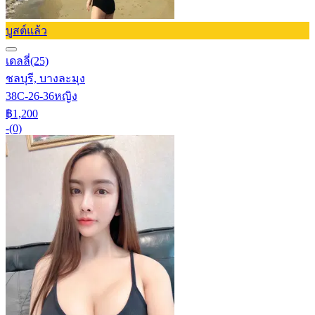
บูสต์แล้ว
เดลลี่
(25)
ชลบุรี, บางละมุง
38C-26-36
หญิง
฿1,200
-
(0)