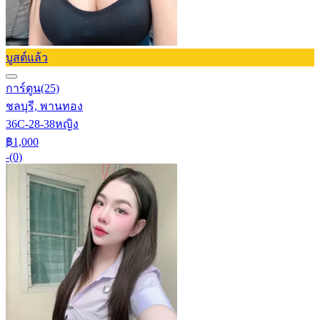
บูสต์แล้ว
การ์ตูน
(25)
ชลบุรี, พานทอง
36C-28-38
หญิง
฿1,000
-
(0)