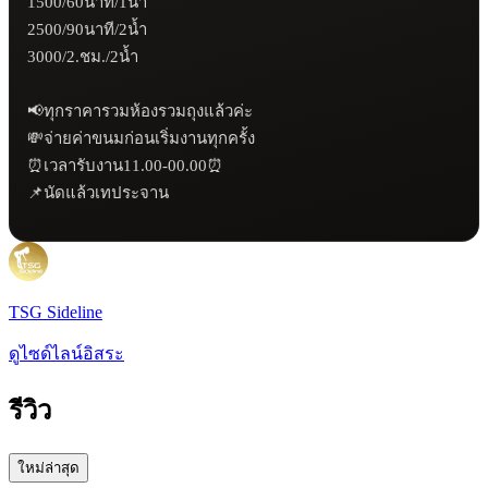
1500/60นาที/1น้ำ 

2500/90นาที/2น้ำ

3000/2.ชม./2น้ำ

📢ทุกราคารวมห้องรวมถุงแล้วค่ะ

💸จ่ายค่าขนมก่อนเริ่มงานทุกครั้ง

⏰เวลารับงาน11.00-00.00⏰

📌นัดแล้วเทประจาน
TSG Sideline
ดูไซด์ไลน์อิสระ
รีวิว
ใหม่ล่าสุด