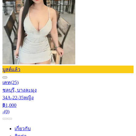
บูสต์แล้ว
เคท
(25)
ชลบุรี, บางละมุง
34A-22-35
หญิง
฿1,000
-
(0)
เกี่ยวกับ