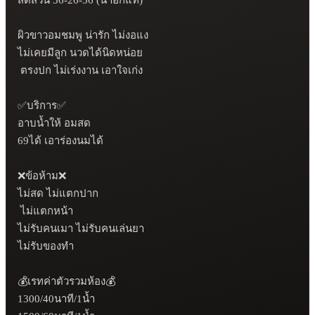
ผิวขาวอมชมพู น่ารัก ไม่งอแง 

ไม่เคยมีลูก นวดได้นิดหน่อย 

 ตรงปก ไม่เร่งงาน เอาใจเก่ง

✅บริการ✅

อาบน้ำให้ อมสด

69ได้ เอาร่องนมได้

❌ข้อห้าม❌

ไม่สด ไม่แตกปาก

 ไม่แตกหน้า 

ไม่รับคนเมา ไม่รับคนเล่นยา

ไม่รับของทำ

💰เรทค่าตัวรวมห้อง💰

1300/40นาที/1น้ำ 
