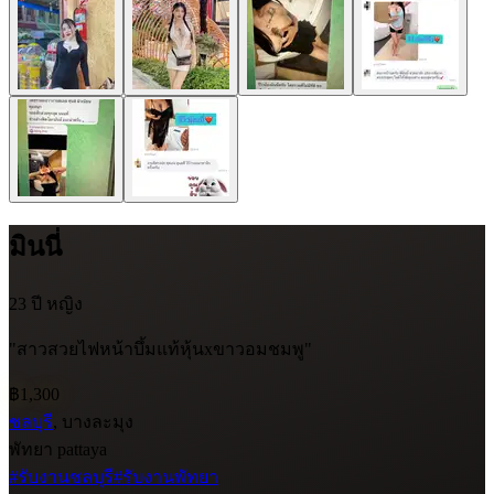
มินนี่
23 ปี
หญิง
"สาวสวยไฟหน้าบึ้มแท้หุ้นxขาวอมชมพู"
฿1,300
ชลบุรี
, บางละมุง
พัทยา pattaya
#รับงานชลบุรี
#รับงานพัทยา