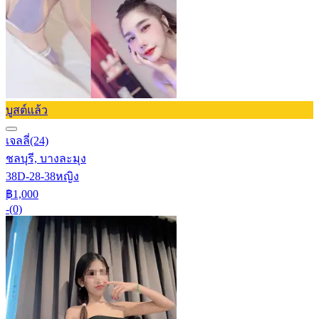
บูสต์แล้ว
เจลลี่
(24)
ชลบุรี, บางละมุง
38D-28-38
หญิง
฿1,000
-
(0)