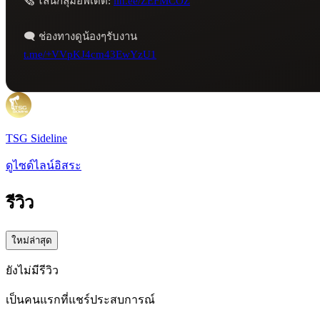
🗞️ ไลน์กลุมอัพเดต: 
lin.ee/ZEFMCOZ
t.me/+VVpKJ4cm43EwYzU1
TSG Sideline
ดูไซด์ไลน์อิสระ
รีวิว
ใหม่ล่าสุด
ยังไม่มีรีวิว
เป็นคนแรกที่แชร์ประสบการณ์