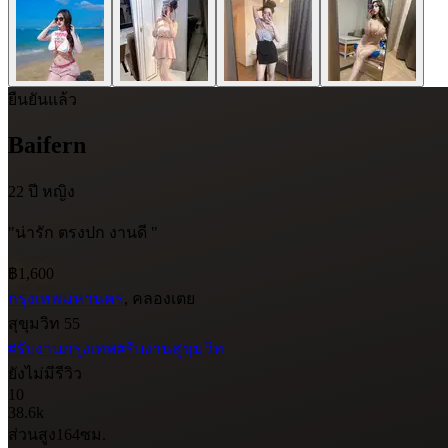
ยืนยันแล้ว
Baifern
22 ปี
หญิง
"น่ารัก ตรงปก งานดี "
฿1,600
กรุงเทพมหานคร
, คลองเตย
สุขุมวิท 55
#รับงานกรุงเทพ
#รับงานสุขุมวิท
ยังไม่มีรีวิว
10
38.6k
ส่วนสูง
164
ซม.