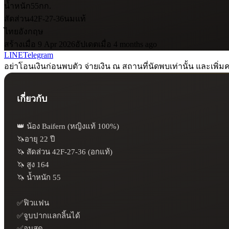
น้ำหนัก
55
กก.
สัดส่วน
42F-27-36
นมแท้
ไทย
อังกฤษ
สร้างเมื่อ 9 Apr 2026
อัปเดตเมื่อ 4 months ago
LINE
Telegram
อย่าโอนเงินก่อนพบตัว จ่ายเงิน ณ สถานที่นัดพบเท่านั้น และเพิ่มค
เกี่ยวกับ
👑 น้อง Baifern (หญิงแท้ 100%)

🦄อายุ 22 ปี

🦄 สัดส่วน 42F-27-36 (อกแท้)

🦄 สูง 164

🦄 น้ำหนัก 55

✅ฟิวแฟน

✅จูบปากแลกลิ้นได้

✅อมสด
