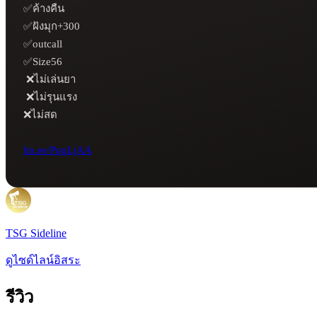
✅ค้างคืน

✅ฝังมุก+300

✅outcall

✅Size56

 ❌ไม่เล่นยา

 ❌ไม่รุนแรง 

❌ไม่สด

lin.ee/PqqLjAA
TSG Sideline
ดูไซด์ไลน์อิสระ
รีวิว