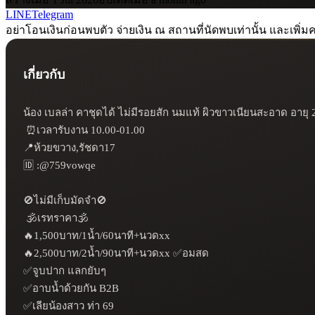
LINE
Telegram
อย่าโอนเงินก่อนพบตัว จ่ายเงิน ณ สถานที่นัดพบเท่านั้น และเพิ่มค
เกี่ยวกับ
น้อง เบลล่า คาชุดได้ ไม่มีรอยสัก นมแท้ ผิวขาวเนียนสะอาด อายุ 2
 ⏰เวลารับงาน 10.00-01.00 

📍ห้วยขวาง,รัชดา17

🆔 :@759vowqe

🚫ไม่มีเก็บมัดจำ🚫

 🕉️เรทราคา🕉️

🔥1,500บาท/1น้ำ/60นาที+นวดxx

🔥2,500บาท/2น้ำ/90นาที+นวดxx ✅อมสด 

✅จูบปาก แลกยับๆ 

✅อาบน้ำด้วยกัน B2B 

✅เลียน้องสาว ท่า 69 
