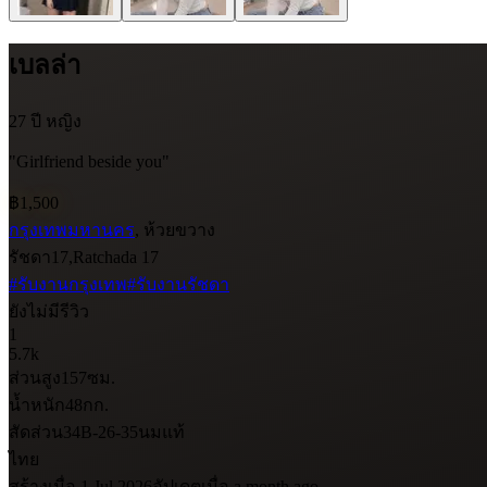
เบลล่า
27 ปี
หญิง
"Girlfriend beside you"
฿1,500
กรุงเทพมหานคร
, ห้วยขวาง
รัชดา17,Ratchada 17
#รับงานกรุงเทพ
#รับงานรัชดา
ยังไม่มีรีวิว
1
5.7k
ส่วนสูง
157
ซม.
น้ำหนัก
48
กก.
สัดส่วน
34B-26-35
นมแท้
ไทย
สร้างเมื่อ 1 Jul 2026
อัปเดตเมื่อ a month ago