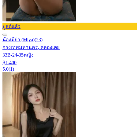
บูสต์แล้ว
น้องมีย่า (Miya)
(23)
กรุงเทพมหานคร, คลองเตย
33B-24-35
หญิง
฿1,400
5.0
(1)