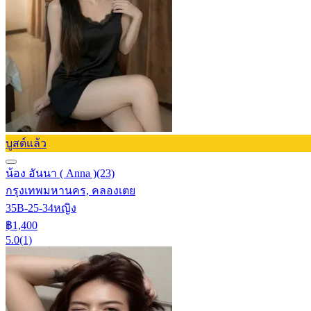
บูสต์แล้ว
น้อง อันนา ( Anna )
(23)
กรุงเทพมหานคร, คลองเตย
35B-25-34
หญิง
฿1,400
5.0
(1)