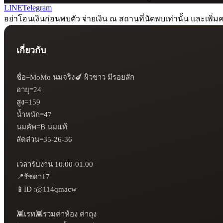
LINE
Telegram
อย่าโอนเงินก่อนพบตัว จ่ายเงิน ณ สถานที่นัดพบเท่านั้น และเพิ่มค
เกี่ยวกับ
ชื่อ=MoMo นมจริง🍆 ผิวขาว มีรอยสัก

อายุ=24

สูง=159

น้ำหนัก=47

นมคัพ=B นมแท้ 

สัดส่วน=35-26-36

เวลารับงาน 10.00-01.00

📍รัชดา17

📱ID :@114qmacw

👾เรท👾รวมค่าห้อง ค่าถุง 
