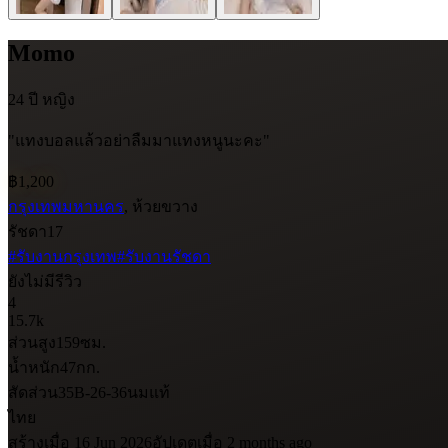
Momo
24 ปี
หญิง
"แทงบอลแล้วอย่าลืมมาแทงหนูนะคะ"
฿1,200
กรุงเทพมหานคร
, ห้วยขวาง
รัชดา17
#รับงานกรุงเทพ
#รับงานรัชดา
ยังไม่มีรีวิว
4
15.7k
ส่วนสูง
159
ซม.
น้ำหนัก
47
กก.
สัดส่วน
35B-26-36
นมแท้
ไทย
สร้างเมื่อ 16 Jun 2026
อัปเดตเมื่อ 2 months ago