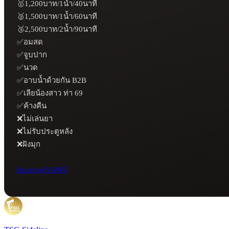
🥇1,200บาท/1น้ำ/40นาที

🥈1,500บาท/1น้ำ/60นาที

🥉2,500บาท/2น้ำ/90นาที

✅อมสด

✅จูบปาก

✅นวด

✅อาบน้ำด้วยกัน B2B

✅เลียน้องสาว ท่า 69

✅ค้างคืน

❌ไม่เล่นยา

❌ไม่รับประตูหลัง 

❌ฝังมุก 

lin.ee/xjeYdWE