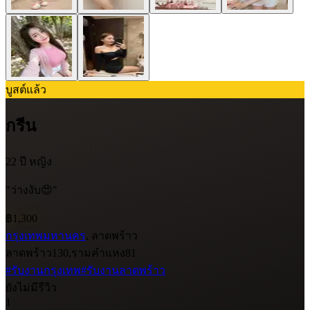
บูสต์แล้ว
กรีน
22 ปี
หญิง
"ว่างงับ😍"
฿1,300
กรุงเทพมหานคร
, ลาดพร้าว
ลาดพร้าว130,รามคำแหง81
#รับงานกรุงเทพ
#รับงานลาดพร้าว
ยังไม่มีรีวิว
1