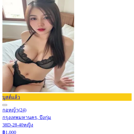
บูสต์แล้ว
กอหญ้า
(24)
กรุงเทพมหานคร, บึงกุ่ม
38D-28-40
หญิง
฿1,000