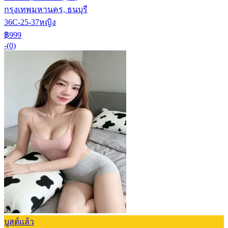
กรุงเทพมหานคร, ธนบุรี
36C-25-37
หญิง
฿999
-
(0)
บูสต์แล้ว