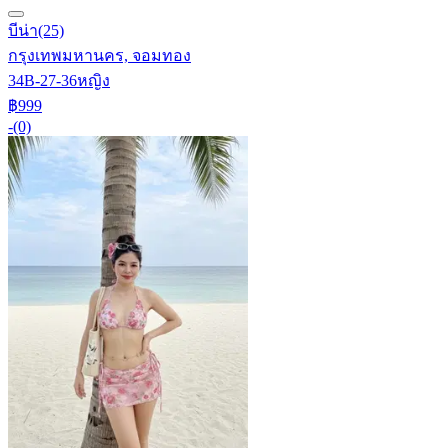
บีน่า
(25)
กรุงเทพมหานคร, จอมทอง
34B-27-36
หญิง
฿999
-
(0)