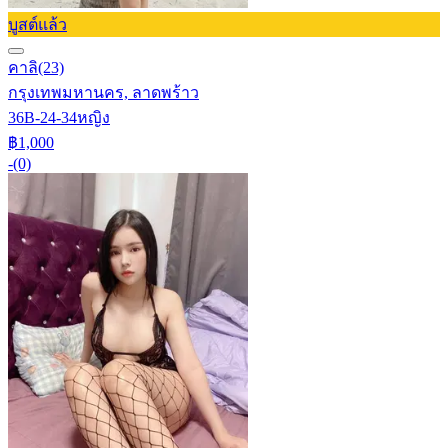
บูสต์แล้ว
คาลิ
(23)
กรุงเทพมหานคร, ลาดพร้าว
36B-24-34
หญิง
฿1,000
-
(0)