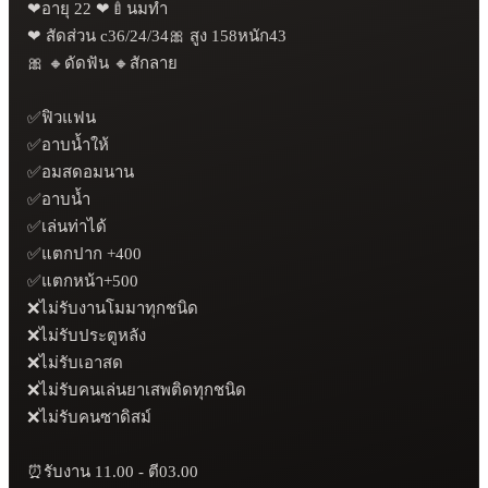
❤อายุ 22 ❤🍼นมทำ

❤ สัดส่วน c36/24/34🎀 สูง 158หนัก43

🎀 🔸️ดัดฟัน 🔸️สักลาย

✅ฟิวแฟน

✅อาบน้ำให้

✅อมสดอมนาน

✅อาบน้ำ

✅เล่นท่าได้

✅แตกปาก +400

✅แตกหน้า+500

❌️ไม่รับงานโมมาทุกชนิด

❌ไม่รับประตูหลัง

❌ไม่รับเอาสด

❌ไม่รับคนเล่นยาเสพติดทุกชนิด

❌ไม่รับคนซาดิสม์

⏰รับงาน 11.00 - ตี03.00
