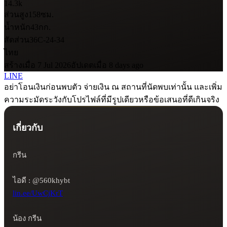
14.3k
ส่วนสูง
158
ซม.
น้ำหนัก
43
กก.
สัดส่วน
36C-24-34
ไทย
สร้างเมื่อ 7 Jul 2026
อัปเดตเมื่อ 8 days ago
LINE
อย่าโอนเงินก่อนพบตัว จ่ายเงิน ณ สถานที่นัดพบเท่านั้น และเพิ่ม
ความระมัดระวังกับโปรไฟล์ที่มีรูปเดียวหรือข้อเสนอที่ดีเกินจริง
เกี่ยวกับ
กรีน

lin.ee/UwCjKrT
น้อง กรีน
