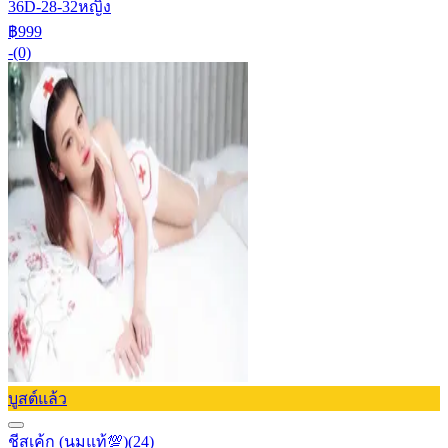
36D-28-32
หญิง
฿999
-
(0)
บูสต์แล้ว
ชีสเค้ก (นมแท้💯)
(24)