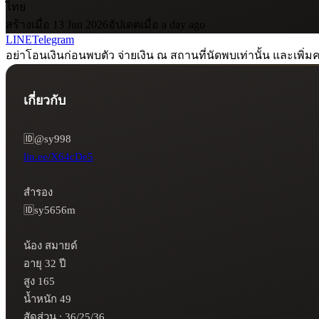
ไทย
สร้างเมื่อ 13 Jun 2026
อัปเดตเมื่อ a day ago
LINE
Telegram
อย่าโอนเงินก่อนพบตัว จ่ายเงิน ณ สถานที่นัดพบเท่านั้น และเพิ่มค
เกี่ยวกับ
lin.ee/X64cDe5
สำรอง

🆔️sy5656m 

น้อง สมายด์ 

อายุ 32 ปี

สูง 165

น้ำหนัก 49

สัดส่วน : 36/25/36
