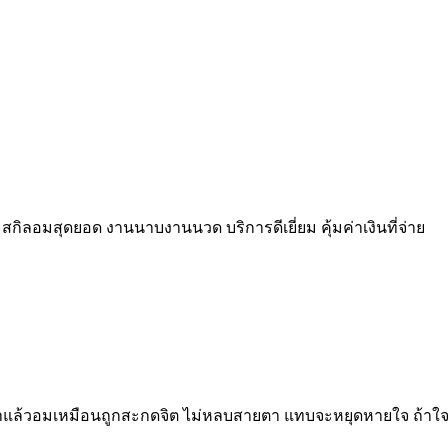
สกิลอมสุดยอด งานนาบงานนวด บริการดีเยี่ยม คุ้มค่าเงินที่จ่าย
าแล้วอมเหมือนถูกสะกดจิต ไม่หลบสายตา แทบจะหยุดหายใจ ถ้าใจไม่แ