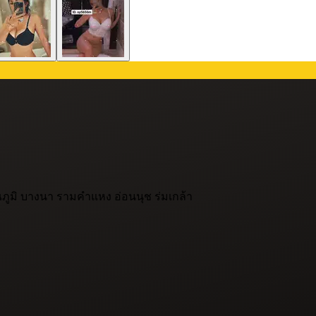
ูมิ บางนา รามคำแหง อ่อนนุช ร่มเกล้า