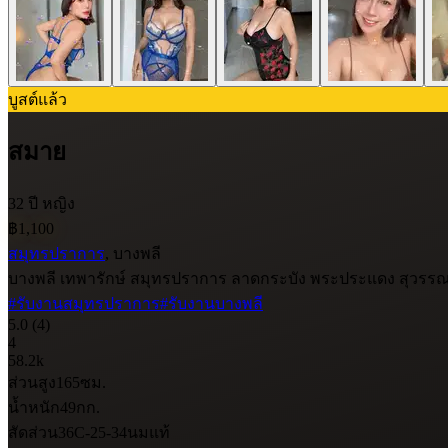
บูสต์แล้ว
สมาย
32 ปี
หญิง
฿1,100
สมุทรปราการ
, บางพลี
บางพลี เทพารักษ์ สมุทรปราการ ลาดกระบัง พระประแดง สุวรรณภ
#รับงานสมุทรปราการ
#รับงานบางพลี
5.0
(4)
4
58.2k
ส่วนสูง
165
ซม.
น้ำหนัก
49
กก.
สัดส่วน
36C-25-34
นมแท้