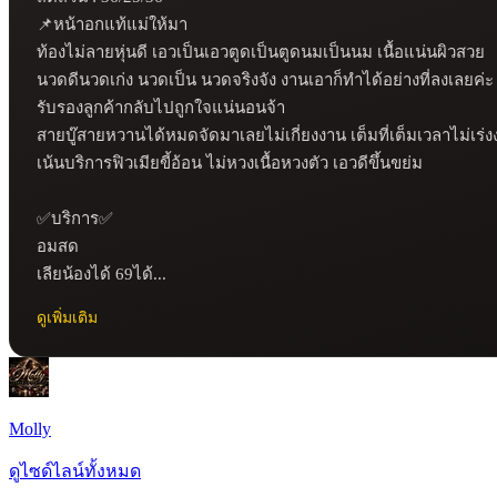
📌หน้าอกแท้แม่ให้มา

ท้องไม่ลายหุ่นดี เอวเป็นเอวตูดเป็นตูดนมเป็นนม เนื้อแน่นผิวสวย

นวดดีนวดเก่ง นวดเป็น นวดจริงจัง งานเอาก็ทำได้อย่างที่ลงเลยค่ะ 
รับรองลูกค้ากลับไปถูกใจแน่นอนจ้า 

สายบู๊สายหวานได้หมดจัดมาเลยไม่เกี่ยงงาน เต็มที่เต็มเวลาไม่เร่ง
เน้นบริการฟิวเมียขี้อ้อน ไม่หวงเนื้อหวงตัว เอวดีขึ้นขย่ม 

✅️บริการ✅️

อมสด 

เลียน้องได้ 69ได้...
ดูเพิ่มเติม
Molly
ดูไซด์ไลน์ทั้งหมด