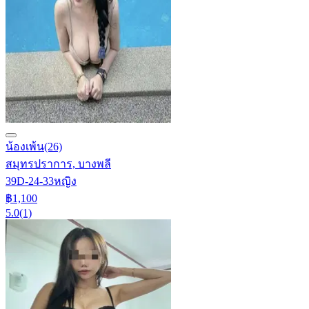
น้องเพ้น
(26)
สมุทรปราการ, บางพลี
39D-24-33
หญิง
฿1,100
5.0
(1)