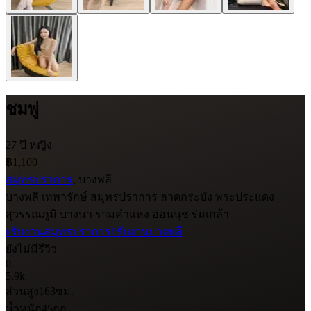
ชมพู่
27 ปี
หญิง
฿1,100
สมุทรปราการ
, บางพลี
บางพลี เทพารักษ์ สมุทรปราการ ลาดกระบัง พระประแดง
สุวรรณภูมิ บางนา รามคำแหง อ่อนนุช ร่มเกล้า
#รับงานสมุทรปราการ
#รับงานบางพลี
ยังไม่มีรีวิว
0
5.9k
ส่วนสูง
163
ซม.
น้ำหนัก
45
กก.