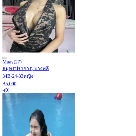
Muay
(27)
สมุทรปราการ, บางพลี
34B-24-33
หญิง
฿5,000
-
(0)