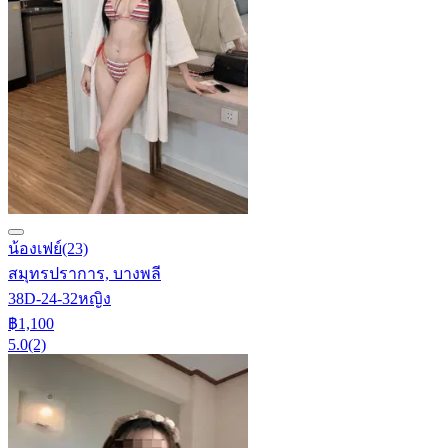
น้องเฟย์
(23)
สมุทรปราการ, บางพลี
38D-24-32
หญิง
฿1,100
5.0
(2)