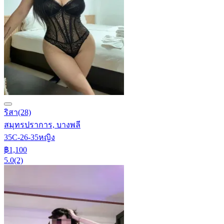
ริสา
(28)
สมุทรปราการ, บางพลี
35C-26-35
หญิง
฿1,100
5.0
(2)