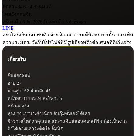
สัดส่วน
34B-24-35
นมแท้
ไทย
อังกฤษ
จีน
สร้างเมื่อ 6 Jul 2026
อัปเดตเมื่อ 5 days ago
LINE
อย่าโอนเงินก่อนพบตัว จ่ายเงิน ณ สถานที่นัดพบเท่านั้น และเพิ่ม
ความระมัดระวังกับโปรไฟล์ที่มีรูปเดียวหรือข้อเสนอที่ดีเกินจริง
เกี่ยวกับ
ชื่อน้องชมพู่ 

อายุ 27

ส่วนสูง 162 น้ำหนัก 45 

หน้าอก 34 เอว 24 สะโพก 35 

หน้าอกจริง 

หุ่นบาง เอวบางร่างน้อย จับอุ้มขึ้นเอวได้เลย

ผิวขาวสไตล์ลูกคุณหนู แต่งานดีแน่นอนคอนเฟิร์ม น้องเป็นงาน 
ถ้าได้ลองแล้วจะติดใจ จิ๋มฟิต 
