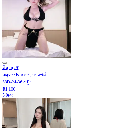
มิญ่า
(29)
สมุทรปราการ, บางพลี
38D-24-36
หญิง
฿1,100
5.0
(4)