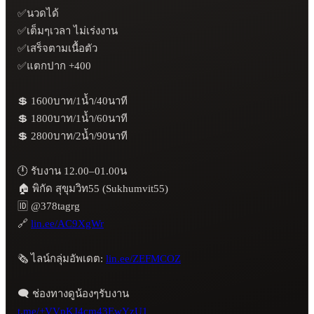
✅นวดได้

✅เต็มๆเวลา ไม่เร่งงาน

✅เสร็จตามเนื้อตัว

✅แตกปาก +400

💲 1600บาท/1น้ำ/40นาที

💲 1800บาท/1น้ำ/60นาที

💲 2800บาท/2น้ำ/90นาที

🕛 รับงาน 12.00–01.00น

🏠 พิกัด สุขุมวิท55 (Sukhumvit55)

🆔 @378tagrg

🔗 
lin.ee/AC9XgWr
🗞️ ไลน์กลุ่มอัพเดต: 
lin.ee/ZEFMCOZ
t.me/+VVpKJ4cm43EwYzU1