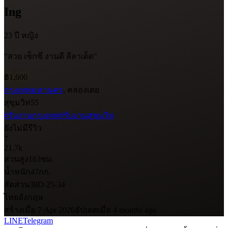
Ing
23 ปี
หญิง
"สวย เซ็กซี่ งานดี ลีลาเด็ด"
฿1,600
กรุงเทพมหานคร
, คลองเตย
สุขุมวิท55
#รับงานกรุงเทพ
#รับงานสุขุมวิท
ยังไม่มีรีวิว
7
21.7k
ส่วนสูง
163
ซม.
น้ำหนัก
47
กก.
สัดส่วน
38D-25-34
ไทย
อังกฤษ
สร้างเมื่อ 7 Apr 2026
อัปเดตเมื่อ 4 months ago
LINE
Telegram