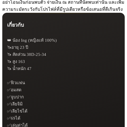
อย่าโอนเงินก่อนพบตัว จ่ายเงิน ณ สถานที่นัดพบเท่านั้น และเพิ่ม
ความระมัดระวังกับโปรไฟล์ที่มีรูปเดียวหรือข้อเสนอที่ดีเกินจริง
เกี่ยวกับ
👑 น้อง Ing (หญิงแท้ 100%)

🦄อายุ 23 ปี

🦄 สัดส่วน 38D-25-34

🦄 สูง 163

🦄 น้ำหนัก 47

✅ฟิวแฟน

✅อมสด

✅จูบปาก

✅เลียจิมิ

✅เลียไข่ได้

✅69ได้

✅เล่นท่าได้
