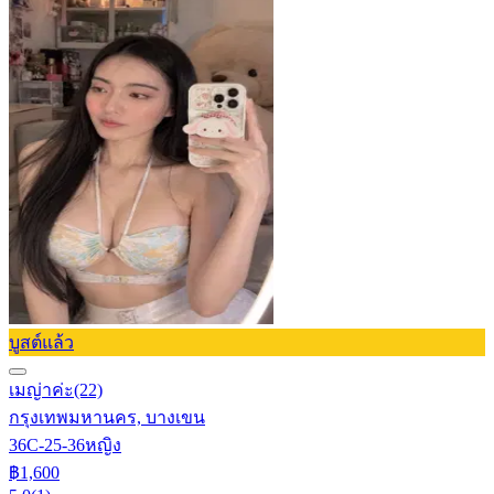
บูสต์แล้ว
เมญ่าค่ะ
(22)
กรุงเทพมหานคร, บางเขน
36C-25-36
หญิง
฿1,600