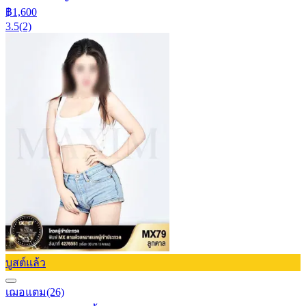
฿1,600
3.5
(2)
บูสต์แล้ว
เฌอแตม
(26)