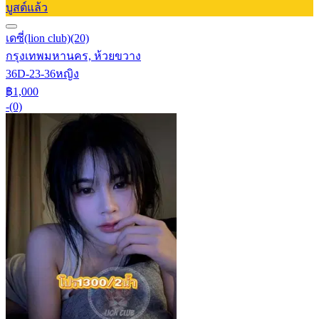
บูสต์แล้ว
เดซี่(lion club)
(20)
กรุงเทพมหานคร, ห้วยขวาง
36D-23-36
หญิง
฿1,000
-
(0)