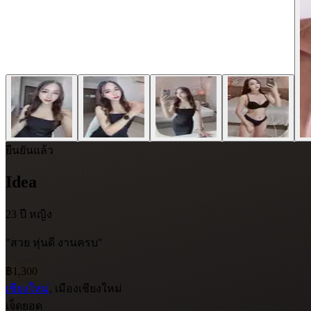
ยืนยันแล้ว
Idea
23 ปี
หญิง
"สวย หุ่นดี งานครบ"
฿1,300
เชียงใหม่
, เมืองเชียงใหม่
เจ็ดยอด