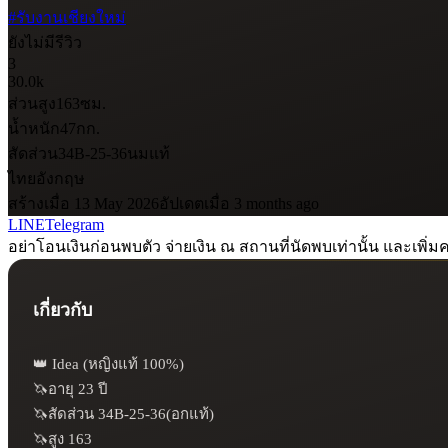
#รับงานเชียงใหม่
ยังไม่มีรีวิว
3
30.0k
ส่วนสูง
163
ซม.
น้ำหนัก
47
กก.
สัดส่วน
34B-25-36
นมแท้
ไทย
อังกฤษ
สร้างเมื่อ 13 May 2026
อัปเดตเมื่อ 3 months ago
LINE
Telegram
อย่าโอนเงินก่อนพบตัว จ่ายเงิน ณ สถานที่นัดพบเท่านั้น และเพิ่มค
เกี่ยวกับ
👑 Idea (หญิงแท้ 100%)

🦄อายุ 23 ปี

🦄สัดส่วน 34B-25-36(อกแท้)

🦄สูง 163
