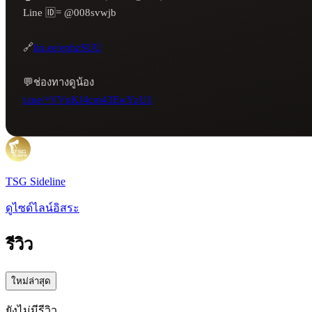
Line 🆔= @008svwjb

🔗
lin.ee/ephzSUU
t.me/+VVpKJ4cm43EwYzU1
TSG Sideline
ดูไซด์ไลน์อิสระ
รีวิว
ใหม่ล่าสุด
ยังไม่มีรีวิว