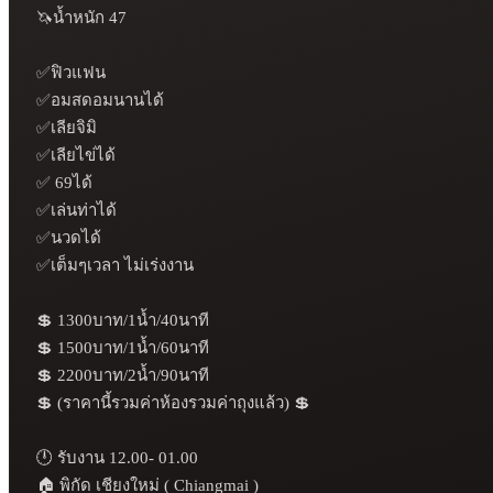
🦄น้ำหนัก 47

✅ฟิวแฟน

✅อมสดอมนานได้

✅เลียจิมิ

✅เลียไข่ได้

✅ 69ได้

✅เล่นท่าได้

✅นวดได้

✅เต็มๆเวลา ไม่เร่งงาน

💲 1300บาท/1น้ำ/40นาที

💲 1500บาท/1น้ำ/60นาที

💲 2200บาท/2น้ำ/90นาที

💲 (ราคานี้รวมค่าห้องรวมค่าถุงแล้ว) 💲

🕛 รับงาน 12.00- 01.00

🏠 พิกัด เชียงใหม่ ( Chiangmai )
