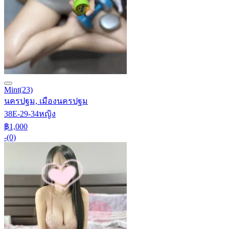
Mint
(23)
นครปฐม, เมืองนครปฐม
38E-29-34
หญิง
฿1,000
-
(0)