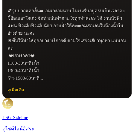
💕จูบปากแลกลิ้น➡️ อมเก่งอมนาน ไม่เร่งรีบอยู่ครบเต็มเวลาค่ะ 
ขี้อ้อนเอาใจเก่ง จัดท่าเล่นท่าตามใจทุกท่าค่ะ69 ได้ งานนัวฟิว
แฟน ฟิวเมียฟิวเมียน้อย อาบน้ำให้ค่ะ➡️อมสดเล่นในห้องน้ำใน
อ่างด้วย นะคะ 

🔋ขึ้นให้ทำให้ทุกอย่าง บริการดี ตามใจเสร็จเสียวทุกท่า แน่นอน 
ค่ะ

 ❤️เรทราคา❤️

1100/30นาที1น้ำ

1300/40นาที1น้ำ

🌹✨1500/60นาที...
ดูเพิ่มเติม
TSG Sideline
ดูไซด์ไลน์อิสระ