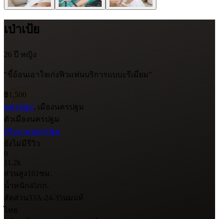
เป่าเป้ย
26 ปี
หญิง
"ขี้อ้อนเอาใจเก่งฟิวแฟนบริการแบบะรีเมี่ยม"
฿1,500
นครปฐม
, เมืองนครปฐม
ตัวเมืองนครปฐม
#รับงานนครปฐม
ยังไม่มีรีวิว
0
11.2k
ส่วนสูง
161
ซม.
น้ำหนัก
45
กก.
สัดส่วน
33A-24-35
นมแท้
ไทย