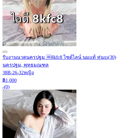
รับงานนวดนครปฐม 🆔8kfc8 ไซด์ไลน์ นมแท้ หุ่นxs
(30)
นครปฐม, พุทธมณฑล
38B-26-32
หญิง
฿1,000
-
(0)