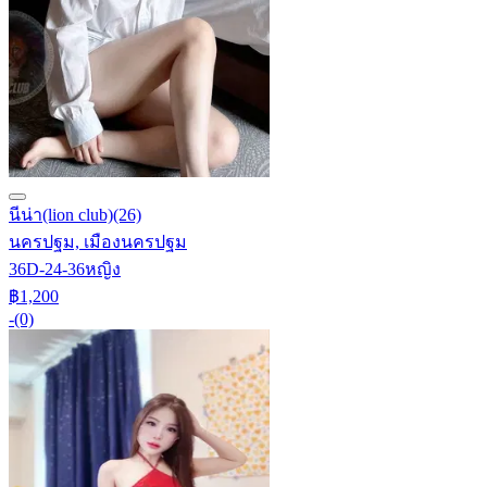
นีน่า(lion club)
(26)
นครปฐม, เมืองนครปฐม
36D-24-36
หญิง
฿1,200
-
(0)