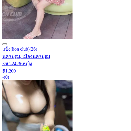
แป้ง(lion club)
(26)
นครปฐม, เมืองนครปฐม
35C-24-36
หญิง
฿1,200
-
(0)