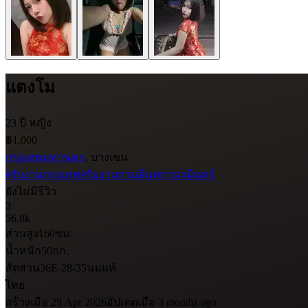
แตงโม
23 ปี
หญิง
฿1,000
กรุงเทพมหานคร
, บางเขน
#รับงานกรุงเทพ
#รับงานรามอินทรานวมินทร์
ยังไม่มีรีวิว
3
56.8k
ส่วนสูง
160
ซม.
น้ำหนัก
50
กก.
สัดส่วน
36E-28-35
นมแท้
ไทย
สร้างเมื่อ 29 Apr 2026
อัปเดตเมื่อ 3 months ago