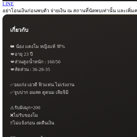
LINE
อย่าโอนเงินก่อนพบตัว จ่ายเงิน ณ สถานที่นัดพบเท่านั้น และเพิ่มค
เกี่ยวกับ
👑 น้อง แตงโม หญิงแท้ 💯%

💋อายุ 23 ปี

💋ส่วนสูง/น้ำหนัก : 160/50

💋สัดส่วน : 36-28-35

✅อมเก่ง เอวดี ฟิวแฟน ไม่เร่งงาน

✅จูบปาก อมสด ดูดนม เลียจิมิ

⚠️รับฝังมุก+200 

❌ไม่รับของโม

‼️ไม่แจ้งก่อน งดคืนเงิน
