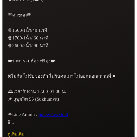
💸ค่าขนม💸

🍿1500/1น้ำ/40 นาที 

🍿1700/1น้ำ/ 60 นาที

🍿2600/2น้ำ/ 90 นาที

❤️ราคารวมห้อง ฟรีถุง❤️

❌ไม่ก้น ไม่รับของทำ ไม่รับคนเมา ไม่ออกนอกสถานที่ ❌

🕰️เวลารับงาน 12.00-01.00 น.

📌 สุขุมวิท 55 (Sukhumvit)

💋Line Admin : 
lin.ee/Fuwxh50
🎖️...
ดูเพิ่มเติม