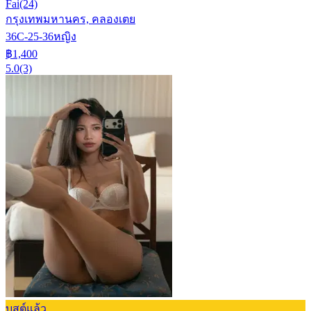
Fai
(24)
กรุงเทพมหานคร, คลองเตย
36C-25-36
หญิง
฿1,400
5.0
(3)
บูสต์แล้ว