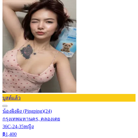
บูสต์แล้ว
น้องผิงผิง (Pingping)
(24)
กรุงเทพมหานคร, คลองเตย
36C-24-35
หญิง
฿1,400