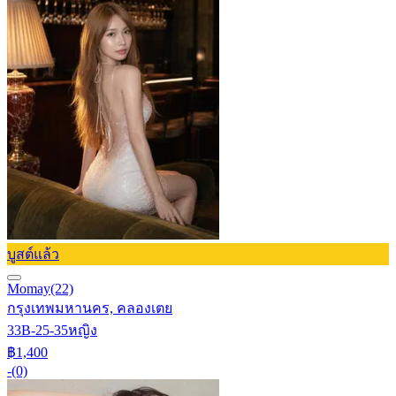
บูสต์แล้ว
Momay
(22)
กรุงเทพมหานคร, คลองเตย
33B-25-35
หญิง
฿1,400
-
(0)