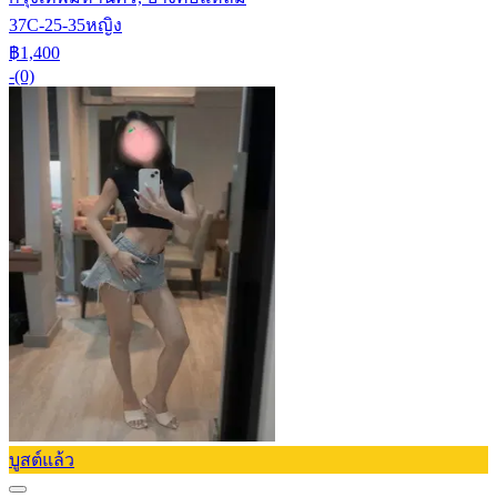
37C-25-35
หญิง
฿1,400
-
(0)
บูสต์แล้ว