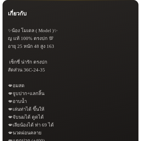
เกี่ยวกับ
✨น้อง โมเดล ( Model )✨

ญ แท้ 100% ตรงปก 💯

อายุ 25 หนัก 48 สูง 163

 เซ็กซี่ น่ารัก ตรงปก 

สัดส่วน 36C-24-35 

💋อมสด

💋จูบปาก+แลกลิ้น

💋อาบน้ำ 

💋เล่นท่าได้ ขึ้นให้

💋จับนมได้ ดูดได้ 

💋เลียน้องได้ ท่า 69 ได้

💋นวดผ่อนคลาย

💋แตกปาก (+400)
