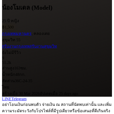
น้องโมเดล (Model)
25 ปี
หญิง
฿1,500
กรุงเทพมหานคร
, คลองเตย
สุขุมวิท 55
#รับงานกรุงเทพ
#รับงานสุขุมวิท
ยังไม่มีรีวิว
9
51.2k
ส่วนสูง
163
ซม.
น้ำหนัก
48
กก.
สัดส่วน
36C-24-35
ไทย
สร้างเมื่อ 30 Mar 2026
อัปเดตเมื่อ 25 days ago
LINE
Telegram
อย่าโอนเงินก่อนพบตัว จ่ายเงิน ณ สถานที่นัดพบเท่านั้น และเพิ่ม
ความระมัดระวังกับโปรไฟล์ที่มีรูปเดียวหรือข้อเสนอที่ดีเกินจริง