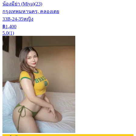
น้องมีย่า (Miya)
(23)
กรุงเทพมหานคร, คลองเตย
33B-24-35
หญิง
฿1,400
5.0
(1)