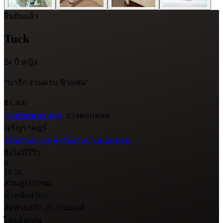
ยืนยันแล้ว
Tuck
24 ปี
หญิง
"น่ารัก งานครบ ฟิวแฟน"
฿1,400
กรุงเทพมหานคร
, บางคอแหลม
เจริญราษฎร์
#รับงานกรุงเทพ
#รับงานบางคอแหลม
ยังไม่มีรีวิว
0
19.1k
ส่วนสูง
155
ซม.
น้ำหนัก
43
กก.
สัดส่วน
37C-25-35
นมแท้
ไทย
อังกฤษ