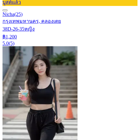
บูสต์แล้ว
Nicha
(25)
กรุงเทพมหานคร, คลองเตย
38D-26-35
หญิง
฿1,200
5.0
(5)