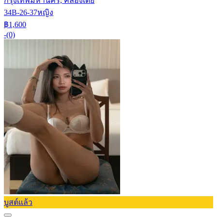
กรุงเทพมหานคร, คลองเตย
34B-26-37
หญิง
฿1,600
-
(0)
บูสต์แล้ว