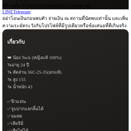
สร้างเมื่อ 15 Jun 2026
อัปเดตเมื่อ 2 months ago
LINE
Telegram
อย่าโอนเงินก่อนพบตัว จ่ายเงิน ณ สถานที่นัดพบเท่านั้น และเพิ่ม
ความระมัดระวังกับโปรไฟล์ที่มีรูปเดียวหรือข้อเสนอที่ดีเกินจริง
เกี่ยวกับ
👑 น้อง Tuck (หญิงแท้ 100%)

🦄อายุ 24 ปี

🦄 สัดส่วน 36C-25-35(อกแท้)

🦄 สูง 155

🦄 น้ำหนัก 43

✅ฟิวแฟน

✅จูบปากแลกลิ้นได้

✅อมสด

✅เลียจิมิ

✅เลียไข่ได้
