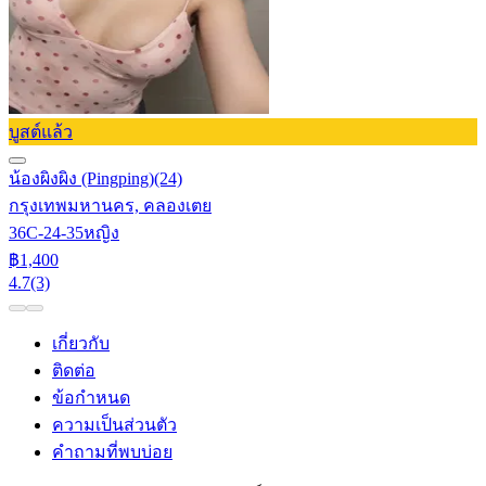
บูสต์แล้ว
น้องผิงผิง (Pingping)
(24)
กรุงเทพมหานคร, คลองเตย
36C-24-35
หญิง
฿1,400
4.7
(3)
เกี่ยวกับ
ติดต่อ
ข้อกำหนด
ความเป็นส่วนตัว
คำถามที่พบบ่อย