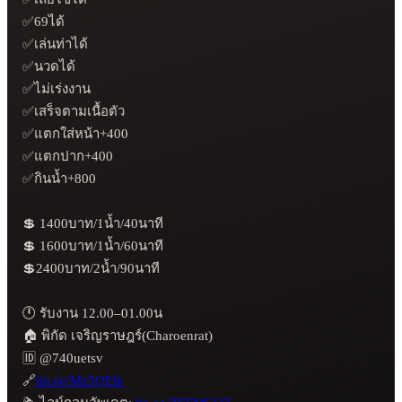
✅69ได้

✅เล่นท่าได้

✅นวดได้

✅ไม่เร่งงาน

✅เสร็จตามเนื้อตัว

✅แตกใส่หน้า+400

✅แตกปาก+400 

✅กินน้ำ+800

💲 1400บาท/1น้ำ/40นาที

💲 1600บาท/1น้ำ/60นาที

💲2400บาท/2น้ำ/90นาที

🕛 รับงาน 12.00–01.00น

🏠 พิกัด เจริญราษฎร์(Charoenrat) 

🆔 @740uetsv

🔗
lin.ee/Mz5QElk