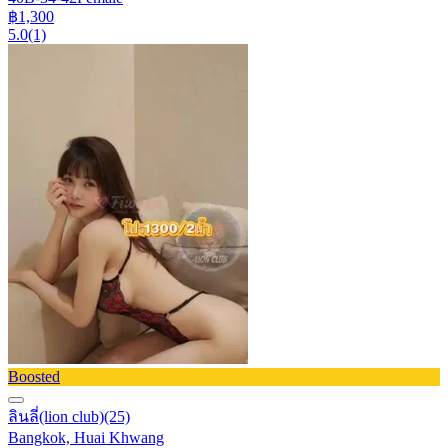
฿1,300
5.0
(1)
Boosted
ลินลี่(lion club)
(25)
Bangkok, Huai Khwang