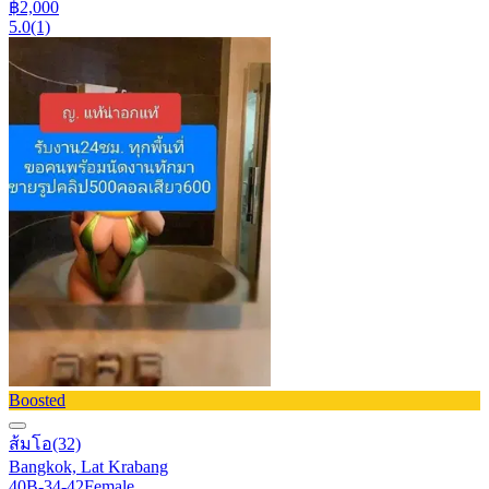
฿2,000
5.0
(1)
Boosted
ส้มโอ
(32)
Bangkok, Lat Krabang
40B-34-42
Female