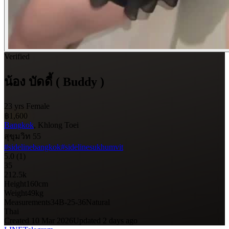
Verified
น้อง บัดดี้ ( Buddy )
23 yrs
Female
฿1,600
Bangkok
, Khlong Toei
สุขุมวิท 55
#sidelinebangkok
#sidelinesukhumvit
5.0
(1)
35
212.5k
Height
160
cm
Weight
49
kg
Measurements
34B-25-36
Natural
Thai
Created 10 Mar 2026
Updated 2 days ago