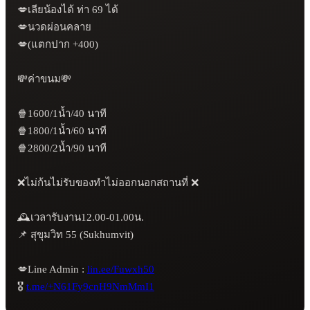
💋เลียน้องได้ ท่า 69 ได้

💋นวดผ่อนคลาย

💋(แตกปาก +400)

💸ค่าขนม💸

🍿1600/1น้ำ/40 นาที

🍿1800/1น้ำ/60 นาที

🍿2800/2น้ำ/90 นาที

❌ไม่ก้นไม่รับของทำไม่ออกนอกสถานที่ ❌

🕰️เวลารับงาน12.00-01.00น.

📌 สุขุมวิท 55 (Sukhumvit)

💋Line Admin : 
lin.ee/Fuwxh50
🎖️ 
t.me/+N61Fy9cnH9NmMmI1