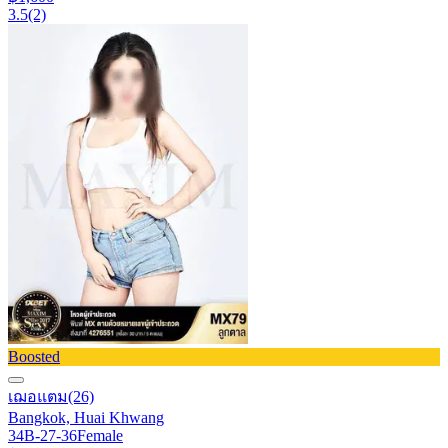
3.5
(2)
Boosted
เฌอแตม
(26)
Bangkok, Huai Khwang
34B-27-36
Female