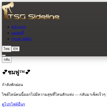
หน้าแรก
เอเจนซี่
กระดานผู้นำ
ไทย
EN
กลับ
💕ชมพู่™💕
กำลังพักผ่อน
ไซด์ไลน์คนนี้ออกไปมีความสุขที่ไหนสักแห่ง — กลับมาเช็คเร็วๆ น
ดูโปรไฟล์อื่นๆ