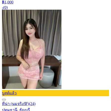
฿1,000
-
(0)
บูสต์แล้ว
ทีน่า (นมจริง💯)
(24)
ปทุมธานี, ธัญบุรี