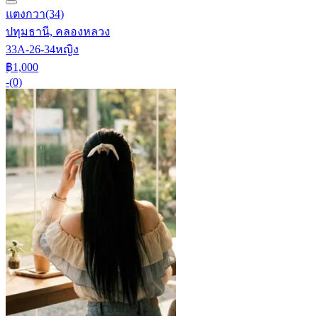
แตงกวา
(34)
ปทุมธานี, คลองหลวง
33A-26-34
หญิง
฿1,000
-
(0)