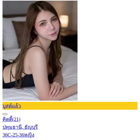
บูสต์แล้ว
คิตตี้
(21)
ปทุมธานี, ธัญบุรี
36C-25-36
หญิง