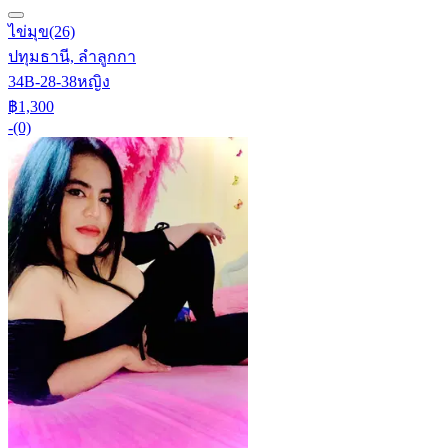
ไข่มุข
(26)
ปทุมธานี, ลำลูกกา
34B-28-38
หญิง
฿1,300
-
(0)