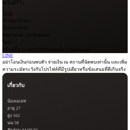
ยังไม่มีรีวิว
2
29.9k
ส่วนสูง
162
ซม.
น้ำหนัก
58
กก.
สัดส่วน
34C-29-36
นมแท้
ไทย
สร้างเมื่อ 11 Jun 2026
อัปเดตเมื่อ 2 months ago
LINE
อย่าโอนเงินก่อนพบตัว จ่ายเงิน ณ สถานที่นัดพบเท่านั้น และเพิ่ม
ความระมัดระวังกับโปรไฟล์ที่มีรูปเดียวหรือข้อเสนอที่ดีเกินจริง
เกี่ยวกับ
น้องเอเอฟ

อายุ 27

สูง 162

นน 58

สัดส่วน 34/29/36
