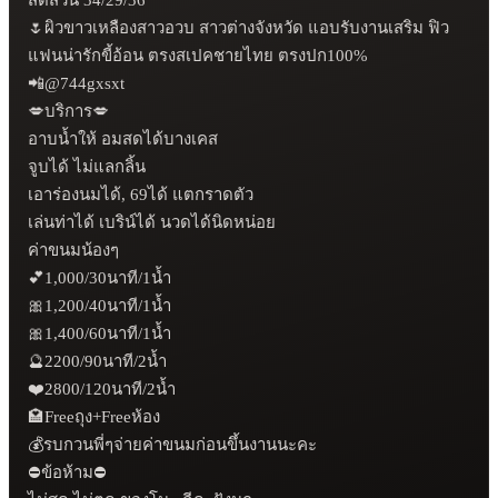
🌷ผิวขาวเหลืองสาวอวบ สาวต่างจังหวัด แอบรับงานเสริม ฟิว
แฟนน่ารักขี้อ้อน ตรงสเปคชายไทย ตรงปก100%

📲@744gxsxt

💋บริการ💋

อาบน้ำให้ อมสดได้บางเคส

จูบได้ ไม่แลกลิ้น

เอาร่องนมได้, 69ได้ แตกราดตัว

เล่นท่าได้ เบริน์ได้ นวดได้นิดหน่อย

ค่าขนมน้องๆ 

💕1,000/30นาที/1น้ำ

🎀1,200/40นาที/1น้ำ

🎀1,400/60นาที/1น้ำ

🔮2200/90นาที/2น้ำ

❤️2800/120นาที/2น้ำ

🏩Freeถุง+Freeห้อง

💰รบกวนพี่ๆจ่ายค่าขนมก่อนขึ้นงานนะคะ

⛔ข้อห้าม⛔
