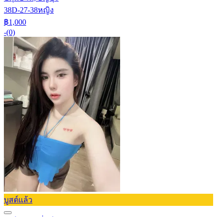
38D-27-38
หญิง
฿1,000
-
(0)
บูสต์แล้ว