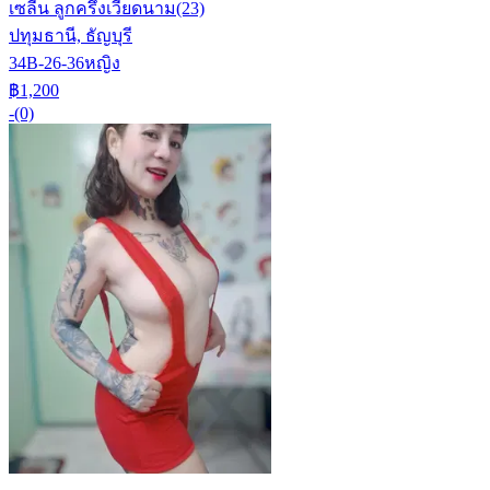
เซลีน ลูกครึ่งเวียดนาม
(23)
ปทุมธานี, ธัญบุรี
34B-26-36
หญิง
฿1,200
-
(0)