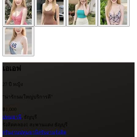
เอเอฟ
27 ปี
หญิง
"น่ารักนมใหญ่บริการดี"
฿1,000
ปทุมธานี
, ธัญบุรี
รังสิตคลอง1 สะพานแดง ธัญบุรี
#รับงานปทุมธานี
#รับงานรังสิต