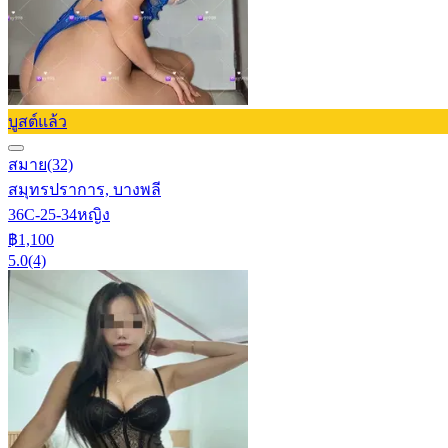
บูสต์แล้ว
สมาย
(32)
สมุทรปราการ, บางพลี
36C-25-34
หญิง
฿1,100
5.0
(4)