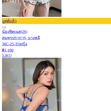
บูสต์แล้ว
น้องฟิตเนส
(26)
สมุทรปราการ, บางพลี
36C-25-35
หญิง
฿1,100
5.0
(1)