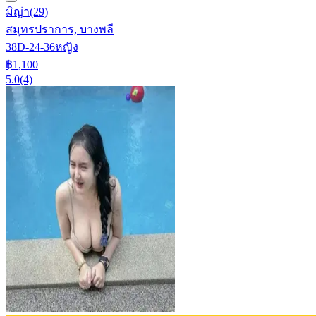
มิญ่า
(29)
สมุทรปราการ, บางพลี
38D-24-36
หญิง
฿1,100
5.0
(4)