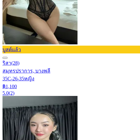
บูสต์แล้ว
ริสา
(28)
สมุทรปราการ, บางพลี
35C-26-35
หญิง
฿1,100
5.0
(2)