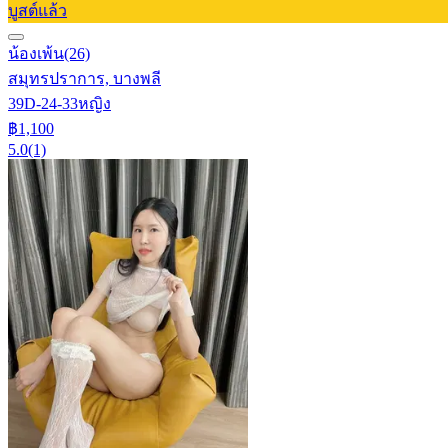
บูสต์แล้ว
น้องเพ้น
(26)
สมุทรปราการ, บางพลี
39D-24-33
หญิง
฿1,100
5.0
(1)