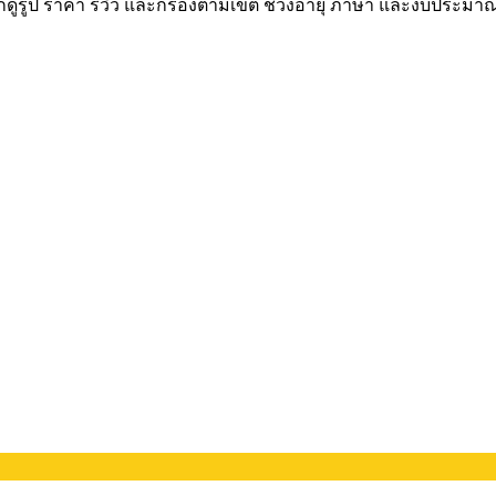
กดูรูป ราคา รีวิว และกรองตามเขต ช่วงอายุ ภาษา และงบประมาณ 