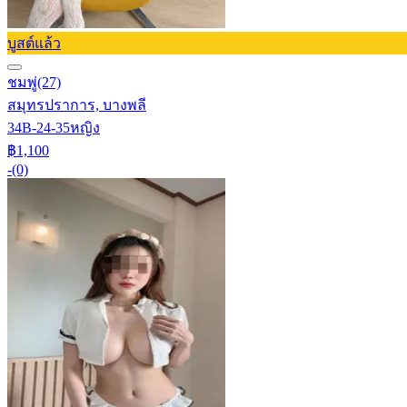
บูสต์แล้ว
ชมพู่
(27)
สมุทรปราการ, บางพลี
34B-24-35
หญิง
฿1,100
-
(0)